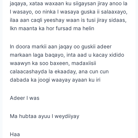
jaqaya, xataa waxaan ku siigaysan jiray anoo la
I wasayo, oo ninka I wasaya guska ii salaaxayo,
ilaa aan caqli yeeshay waan is tusi jiray sidaas,
lkn maanta ka hor fursad ma helin
In doora markii aan jaqay oo guskii adeer
markaan laga baqayo, inta aad u kacay xidido
waawyn ka soo baxeen, madaxiisii
calaacashayda la ekaaday, ana cun cun
dabada ka joogi waayay ayaan ku iri
Adeer I was
Ma hubtaa ayuu I weydiiyay
Haa