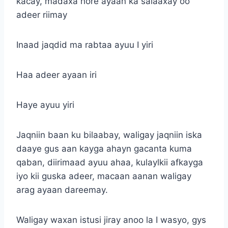
kacay, madaxa hore ayaan ka salaaxay oo
adeer riimay
Inaad jaqdid ma rabtaa ayuu I yiri
Haa adeer ayaan iri
Haye ayuu yiri
Jaqniin baan ku bilaabay, waligay jaqniin iska
daaye gus aan kayga ahayn gacanta kuma
qaban, diirimaad ayuu ahaa, kulaylkii afkayga
iyo kii guska adeer, macaan aanan waligay
arag ayaan dareemay.
Waligay waxan istusi jiray anoo la I wasyo, gys