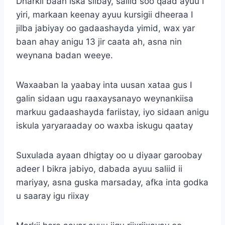
Dharkii baan iska siibay, saliid soo qaad ayuu I
yiri, markaan keenay ayuu kursigii dheeraa I
jilba jabiyay oo gadaashayda yimid, wax yar
baan ahay anigu 13 jir caata ah, asna nin
weynana badan weeye.
Waxaaban la yaabay inta uusan xataa gus I
galin sidaan ugu raaxaysanayo weynankiisa
markuu gadaashayda fariistay, iyo sidaan anigu
iskula yaryaraaday oo waxba iskugu qaatay
Suxulada ayaan dhigtay oo u diyaar garoobay
adeer I bikra jabiyo, dabada ayuu saliid ii
mariyay, asna guska marsaday, afka inta godka
u saaray igu riixay