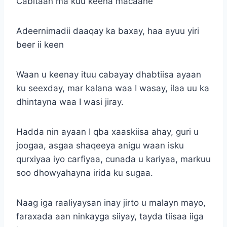
Cabitaan ma kuu keena macaane
Adeernimadii daaqay ka baxay, haa ayuu yiri
beer ii keen
Waan u keenay ituu cabayay dhabtiisa ayaan
ku seexday, mar kalana waa I wasay, ilaa uu ka
dhintayna waa I wasi jiray.
Hadda nin ayaan I qba xaaskiisa ahay, guri u
joogaa, asgaa shaqeeya anigu waan isku
qurxiyaa iyo carfiyaa, cunada u kariyaa, markuu
soo dhowyahayna irida ku sugaa.
Naag iga raaliyaysan inay jirto u malayn mayo,
faraxada aan ninkayga siiyay, tayda tiisaa iiga