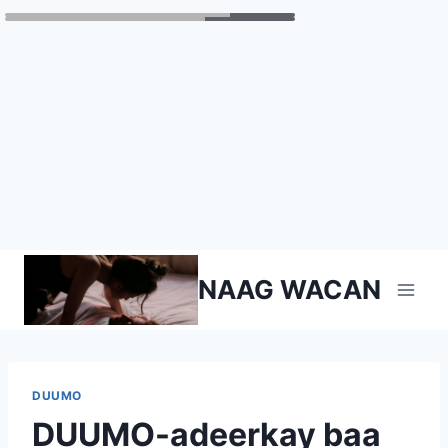
Skip
NAAG WACAN
to
content
DUUMO
DUUMO-adeerkay baa