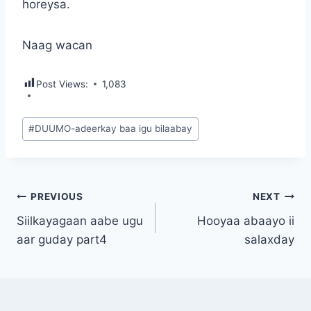
horeysa.
Naag wacan
Post Views:
1,083
Post
#
DUUMO-adeerkay baa igu bilaabay
Tags:
Post
PREVIOUS
NEXT
Siilkayagaan aabe ugu
Hooyaa abaayo ii
navigation
aar guday part4
salaxday