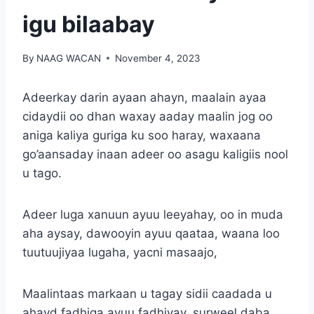
igu bilaabay
By
NAAG WACAN
November 4, 2023
Adeerkay darin ayaan ahayn, maalain ayaa
cidaydii oo dhan waxay aaday maalin jog oo
aniga kaliya guriga ku soo haray, waxaana
go’aansaday inaan adeer oo asagu kaligiis nool
u tago.
Adeer luga xanuun ayuu leeyahay, oo in muda
aha aysay, dawooyin ayuu qaataa, waana loo
tuutuujiyaa lugaha, yacni masaajo,
Maalintaas markaan u tagay sidii caadada u
ahayd fadhiga ayuu fadhiyay, surweel daba