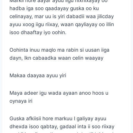
Markii hore aayar ayuu iigu riixriixayay oo
hadba iga soo qaadayay guska oo ku
celinayay, mar uu is yiri dabadii waa jilicday
ayuu xoog iigu riixay, waan qayliayay oo illin
isoo dhaaftay iyo oohin.
Oohinta inuu maqlo ma rabin si uusan iiga
dayn, lkn cabaadka waan celin waayay
Makaa daayaa ayuu yiri
Maya adeer igu wada ayaan anoo hoos u
oynaya iri
Guska afkiisii hore markuu I galiyay ayuu
dhexda isoo qabtay, gadaal inta ii soo riixay