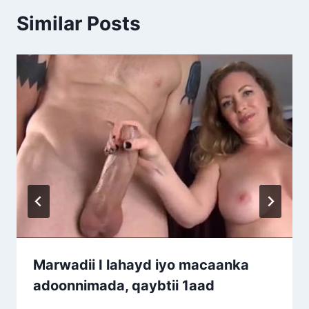
Similar Posts
Marwadii I lahayd iyo macaanka
adoonnimada, qaybtii 1aad