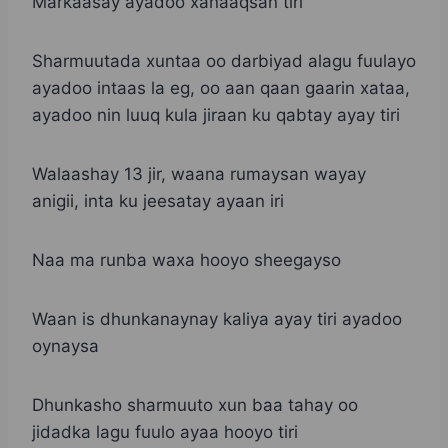
Markaasay ayadoo xanaaqsan tiri
Sharmuutada xuntaa oo darbiyad alagu fuulayo
ayadoo intaas la eg, oo aan qaan gaarin xataa,
ayadoo nin luuq kula jiraan ku qabtay ayay tiri
Walaashay 13 jir, waana rumaysan wayay
anigii, inta ku jeesatay ayaan iri
Naa ma runba waxa hooyo sheegayso
Waan is dhunkanaynay kaliya ayay tiri ayadoo
oynaysa
Dhunkasho sharmuuto xun baa tahay oo
jidadka lagu fuulo ayaa hooyo tiri