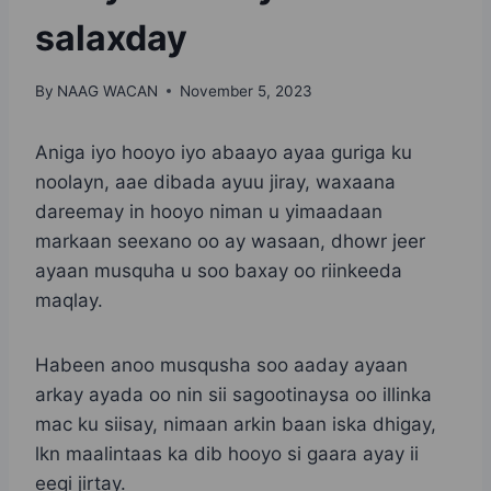
salaxday
By
NAAG WACAN
November 5, 2023
Aniga iyo hooyo iyo abaayo ayaa guriga ku
noolayn, aae dibada ayuu jiray, waxaana
dareemay in hooyo niman u yimaadaan
markaan seexano oo ay wasaan, dhowr jeer
ayaan musquha u soo baxay oo riinkeeda
maqlay.
Habeen anoo musqusha soo aaday ayaan
arkay ayada oo nin sii sagootinaysa oo illinka
mac ku siisay, nimaan arkin baan iska dhigay,
lkn maalintaas ka dib hooyo si gaara ayay ii
eegi jirtay.