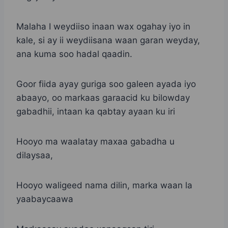
Malaha I weydiiso inaan wax ogahay iyo in
kale, si ay ii weydiisana waan garan weyday,
ana kuma soo hadal qaadin.
Goor fiida ayay guriga soo galeen ayada iyo
abaayo, oo markaas garaacid ku bilowday
gabadhii, intaan ka qabtay ayaan ku iri
Hooyo ma waalatay maxaa gabadha u
dilaysaa,
Hooyo waligeed nama dilin, marka waan la
yaabaycaawa