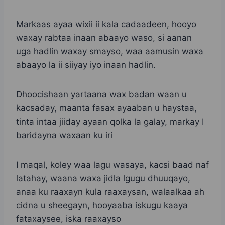
Markaas ayaa wixii ii kala cadaadeen, hooyo
waxay rabtaa inaan abaayo waso, si aanan
uga hadlin waxay smayso, waa aamusin waxa
abaayo la ii siiyay iyo inaan hadlin.
Dhoocishaan yartaana wax badan waan u
kacsaday, maanta fasax ayaaban u haystaa,
tinta intaa jiiday ayaan qolka la galay, markay I
baridayna waxaan ku iri
I maqal, koley waa lagu wasaya, kacsi baad naf
latahay, waana waxa jidla lgugu dhuuqayo,
anaa ku raaxayn kula raaxaysan, walaalkaa ah
cidna u sheegayn, hooyaaba iskugu kaaya
fataxaysee, iska raaxayso