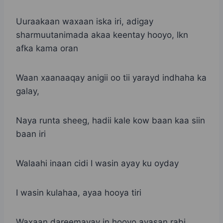
Uuraakaan waxaan iska iri, adigay
sharmuutanimada akaa keentay hooyo, lkn
afka kama oran
Waan xaanaaqay anigii oo tii yarayd indhaha ka
galay,
Naya runta sheeg, hadii kale kow baan kaa siin
baan iri
Walaahi inaan cidi I wasin ayay ku oyday
I wasin kulahaa, ayaa hooya tiri
Waxaan dareemayay in hooyo ayasan rabi