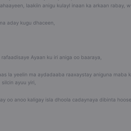
lahaayeen, laakiin anigu kulayl inaan ka arkaan rabay,
ma aday kugu dhaceen,
rafaadisaye Ayaan ku iri aniga oo baaraya,
as la yeelin ma aydadaaba raaxaystay aniguna maba k
ilcin ayuu yiri,
ay oo anoo kaligay isla dhoola cadaynaya dibinta hoose