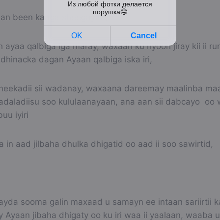
an been kaaga sheegayaa,
ayaa qalbiga iga maray, waxaan ku riyoon jiray kii ii r
hinacka dagan Ayaan qalbiga iska iri,
eekadii sii wadanay, waxaana dareemay maalinba maa
adaladiisu soo kululaanayaan, ana aan sii dabcayo oo 
uu iyiri
in aad jilbaha dhulka dhigatid oo aad ii soo sawirtid,
yda sooma galin maxaad u samayn ee intaan sariirtii 
tay Ayaan jibaha dhigaty oo ku iri waa ii yaalaan, waaba