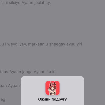
la ii silciyo Ayaan jeclahay,
uu I weydiiyay, markaan u sheegay ayuu yiri
aas Ayaan jooga Ayaan ku iri,
an Ayaan daganahy ayuu yiri,
heeg