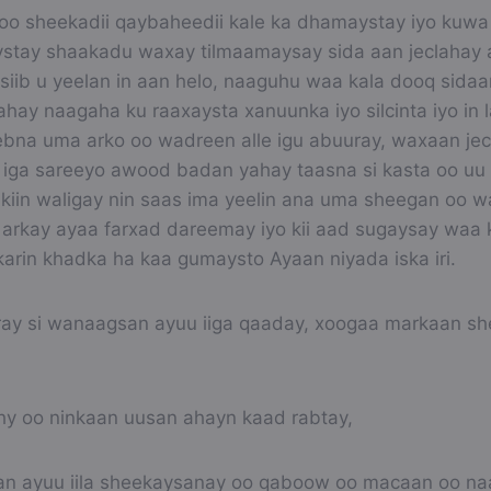
y oo sheekadii qaybaheedii kale ka dhamaystay iyo kuwa
stay shaakadu waxay tilmaamaysay sida aan jeclahay 
siib u yeelan in aan helo, naaguhu waa kala dooq sida
hay naagaha ku raaxaysta xanuunka iyo silcinta iyo in 
eebna uma arko oo wadreen alle igu abuuray, waxaan jec
iga sareeyo awood badan yahay taasna si kasta oo uu ni
akiin waligay nin saas ima yeelin ana uma sheegan oo 
arkay ayaa farxad dareemay iyo kii aad sugaysay waa 
arin khadka ha kaa gumaysto Ayaan niyada iska iri.
ray si wanaagsan ayuu iiga qaaday, xoogaa markaan s
y oo ninkaan uusan ahayn kaad rabtay,
an ayuu iila sheekaysanay oo qaboow oo macaan oo n