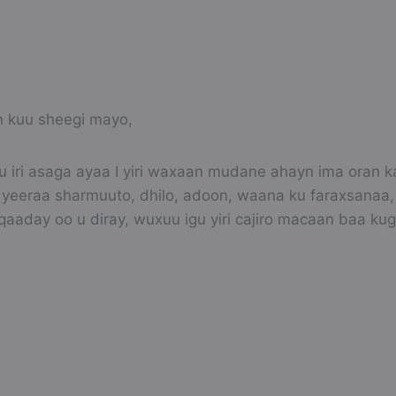
 kuu sheegi mayo,
iri asaga ayaa I yiri waxaan mudane ahayn ima oran k
 yeeraa sharmuuto, dhilo, adoon, waana ku faraxsanaa, 
qaaday oo u diray, wuxuu igu yiri cajiro macaan baa ku