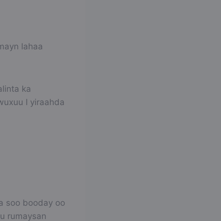
umayn lahaa
linta ka
wuxuu I yiraahda
ka soo booday oo
 uu rumaysan