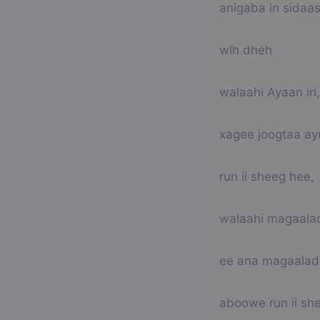
anigaba in sidaas 
wlh dheh
walaahi Ayaan iri,
xagee joogtaa ay
run ii sheeg hee,
walaahi magaalad
ee ana magaalada
aboowe run ii s