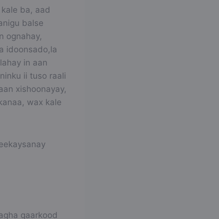
 kale ba, aad
anigu balse
an ognahay,
la idoonsado,la
lahay in aan
nku ii tuso raali
waan xishoonayay,
kanaa, wax kale
heekaysanay
aagha qaarkood