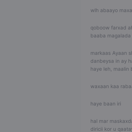
wlh abaayo maxa
qoboow farxad ah 
baaba magalada d
markaas Ayaan sh
danbeysa in ay h
haye leh, maalin b
waxaan kaa rabaa 
haye baan iri
hal mar maskaxda
diricii kor u qaa