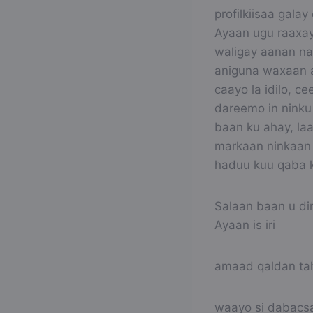
profilkiisaa gala
Ayaan ugu raaxay
waligay aanan na
aniguna waxaan a
caayo la idilo, c
dareemo in ninku 
baan ku ahay, la
markaan ninkaan 
haduu kuu qaba k
Salaan baan u di
Ayaan is iri
amaad qaldan tah
waayo si dabacs