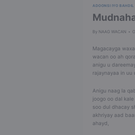
ADOONSI IYO BAHDIL
Mudnahay
By
NAAG WACAN
O
Magacayga waxaa 
wacan oo ah qora
anigu u dareemay
rajaynayaa in uu
Anigu naag la qa
joogo oo dal kal
soo dul dhacay s
akhriyay aad baa
ahayd,