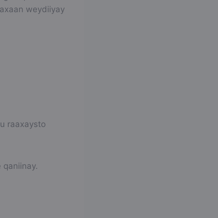
 waxaan weydiiyay
u raaxaysto
 qaniinay.