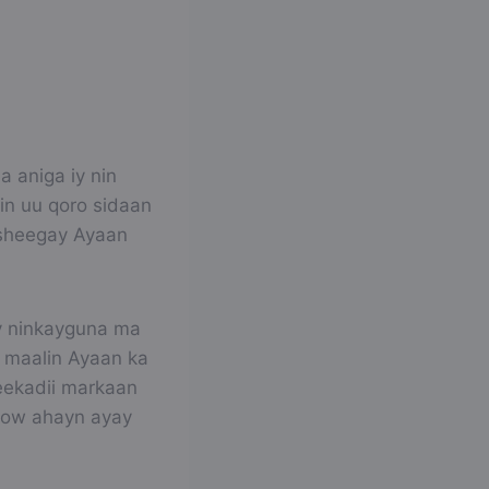
 aniga iy nin
n uu qoro sidaan
 sheegay Ayaan
ay ninkayguna ma
, maalin Ayaan ka
eekadii markaan
low ahayn ayay