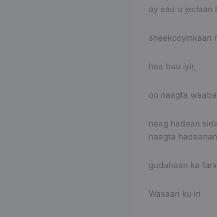
ay aad u jeclaan 
sheekooyinkaan 
haa buu iyir,
oo naagta waaba 
naag hadaan sida
naagta hadaanan s
gudahaan ka farx
Waxaan ku iri