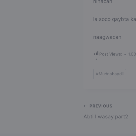
ninacan
la soco qaybta ka
naagwacan
Post Views:
1,0
Post
#
Mudnahaydii
Tags:
Post
PREVIOUS
Abti I wasay part2
navigation