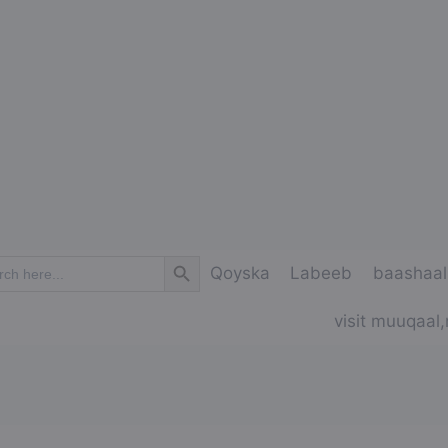
Search Button
ch
Qoyska
Labeeb
baashaal
visit muuqaal,