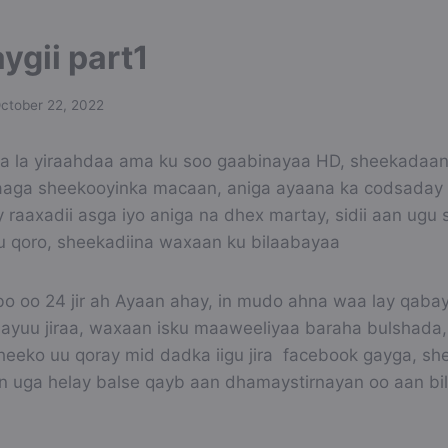
gii part1
ctober 22, 2022
la yiraahdaa ama ku soo gaabinayaa HD, sheekadaana
aga sheekooyinka macaan, aniga ayaana ka codsaday i
 raaxadii asga iyo aniga na dhex martay, sidii aan ugu
 u qoro, sheekadiina waxaan ku bilaabayaa
bo oo 24 jir ah Ayaan ahay, in mudo ahna waa lay qab
e ayuu jiraa, waxaan isku maaweeliyaa baraha bulshada
heeko uu qoray mid dadka iigu jira facebook gayga, sh
n uga helay balse qayb aan dhamaystirnayan oo aan bi