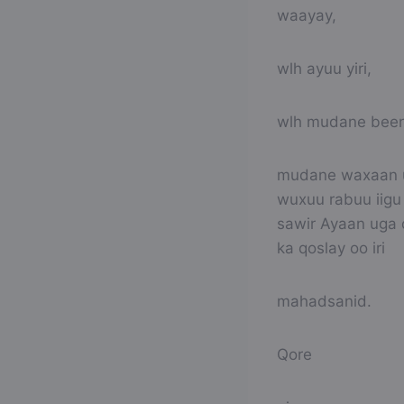
waayay,
wlh ayuu yiri,
wlh mudane been
mudane waxaan u 
wuxuu rabuu iigu
sawir Ayaan uga 
ka qoslay oo iri
mahadsanid.
Qore