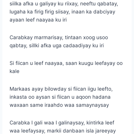
siilka afka u galiyay ku riixay, neeftu qabatay,
lugaha ka firig firig siisay, inaan ka dabciyay
ayaan leef naayaa ku iri
Carabkay marmarisay, tintaan xoog usoo
qabtay, sillki afka uga cadaadiyay ku iri
Si fiican u leef naayaa, saan kuugu leefayay oo
kale
Markaas ayay bilowday si fiican iigu leefto,
inkasta oo aysan si fiican u aqoon hadana
waxaan same iraahdo waa samaynaysay
Carabka I gali waa I galinaysay, kintirka leef
waa leefaysay, markii danbaan isla jareeyay