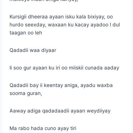
Kursigii dheeraa ayaan isku kala bixiyay, oo
hurdo seexday, waxaan ku kacay ayadoo I dul
taagan oo leh
Qadadii waa diyaar
Ii soo gur ayaan ku iri oo miiskii cunada aaday
Qadadii bay ii keentay aniga, ayadu waxba
sooma guran,
Aaway adiga qadadaadii ayaan weydiiyay
Ma rabo hada cuno ayay tiri