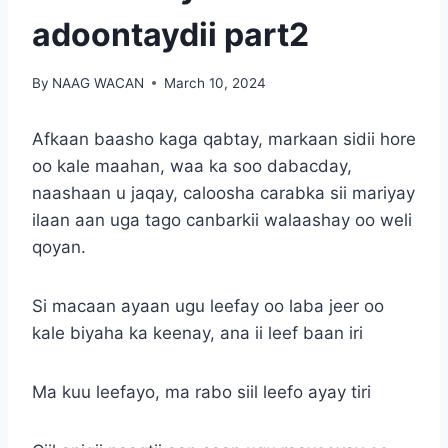
adoontaydii part2
By
NAAG WACAN
March 10, 2024
Afkaan baasho kaga qabtay, markaan sidii hore
oo kale maahan, waa ka soo dabacday,
naashaan u jaqay, caloosha carabka sii mariyay
ilaan aan uga tago canbarkii walaashay oo weli
qoyan.
Si macaan ayaan ugu leefay oo laba jeer oo
kale biyaha ka keenay, ana ii leef baan iri
Ma kuu leefayo, ma rabo siil leefo ayay tiri