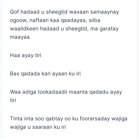
Qof hadaad u sheegtid waxaan samaaynay
ogoow, naftaan kaa qaadayaa, siiba
waalidkeen hadaad u sheegtid, ma garatay
maayaa
Haa ayay tiri
Bax qadada kari ayaan ku iri
Waa adiga tookadaadii maanta qadadu ayay
tiri
Tinta inta soo qabtay oo ku foorarsaday wajiga
wajiga u saaraan ku iri