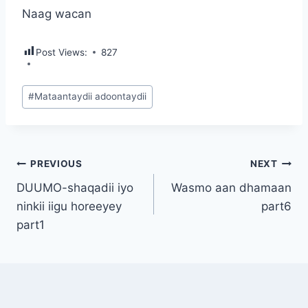
Naag wacan
Post Views:
827
Post
#
Mataantaydii adoontaydii
Tags:
Post
PREVIOUS
NEXT
DUUMO-shaqadii iyo
Wasmo aan dhamaan
navigation
ninkii iigu horeeyey
part6
part1