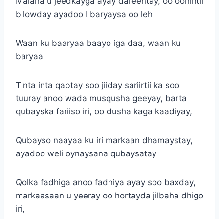
Malaha u jeedkayga ayay dareentay, oo oohintii
bilowday ayadoo I baryaysa oo leh
Waan ku baaryaa baayo iga daa, waan ku
baryaa
Tinta inta qabtay soo jiiday sariirtii ka soo
tuuray anoo wada musqusha geeyay, barta
qubayska fariiso iri, oo dusha kaga kaadiyay,
Qubayso naayaa ku iri markaan dhamaystay,
ayadoo weli oynaysana qubaysatay
Qolka fadhiga anoo fadhiya ayay soo baxday,
markaasaan u yeeray oo hortayda jilbaha dhigo
iri,