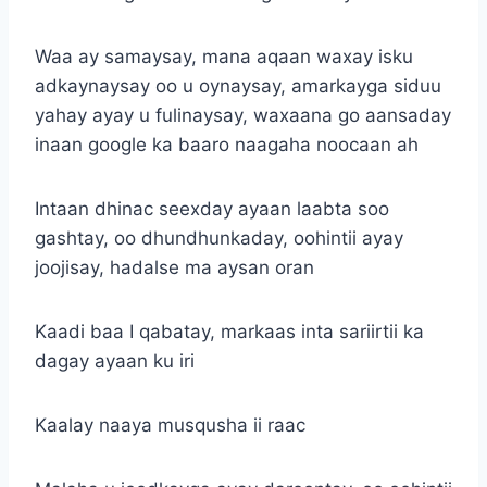
Waa ay samaysay, mana aqaan waxay isku
adkaynaysay oo u oynaysay, amarkayga siduu
yahay ayay u fulinaysay, waxaana go aansaday
inaan google ka baaro naagaha noocaan ah
Intaan dhinac seexday ayaan laabta soo
gashtay, oo dhundhunkaday, oohintii ayay
joojisay, hadalse ma aysan oran
Kaadi baa I qabatay, markaas inta sariirtii ka
dagay ayaan ku iri
Kaalay naaya musqusha ii raac