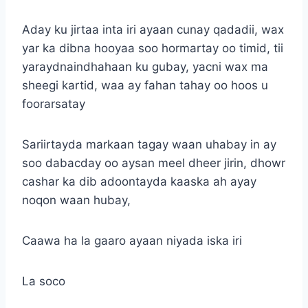
Aday ku jirtaa inta iri ayaan cunay qadadii, wax
yar ka dibna hooyaa soo hormartay oo timid, tii
yaraydnaindhahaan ku gubay, yacni wax ma
sheegi kartid, waa ay fahan tahay oo hoos u
foorarsatay
Sariirtayda markaan tagay waan uhabay in ay
soo dabacday oo aysan meel dheer jirin, dhowr
cashar ka dib adoontayda kaaska ah ayay
noqon waan hubay,
Caawa ha la gaaro ayaan niyada iska iri
La soco