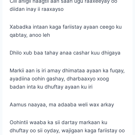
Ciil anigii naagtii aan saan ugu raaxeeyay oo
diidan inay ii raaxayso
Xabadka intaan kaga fariistay ayaan ceego ku
qabtay, anoo leh
Dhilo xub baa tahay anaa cashar kuu dhigaya
Markii aan is iri amay dhimataa ayaan ka fuqay,
ayadiina oohin gashay, dharbaaxyo xoog
badan inta ku dhuftay ayaan ku iri
Aamus naayaa, ma adaaba weli wax arkay
Oohintii waaba ka sii dartay markaan ku
dhuftay oo sii oyday, wajigaan kaga fariistay oo