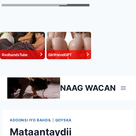
Skip
NAAG WACAN
to
content
ADOONSI IYO BAHDIL
|
QOYSKA
Mataantaydii