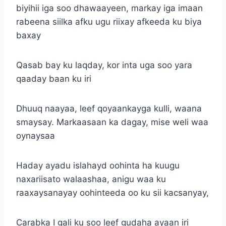
biyihii iga soo dhawaayeen, markay iga imaan
rabeena siilka afku ugu riixay afkeeda ku biya
baxay
Qasab bay ku laqday, kor inta uga soo yara
qaaday baan ku iri
Dhuuq naayaa, leef qoyaankayga kulli, waana
smaysay. Markaasaan ka dagay, mise weli waa
oynaysaa
Haday ayadu islahayd oohinta ha kuugu
naxariisato walaashaa, anigu waa ku
raaxaysanayay oohinteeda oo ku sii kacsanyay,
Carabka I gali ku soo leef gudaha ayaan iri