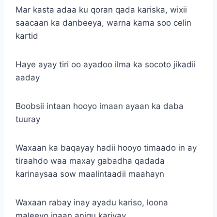
Mar kasta adaa ku qoran qada kariska, wixii
saacaan ka danbeeya, warna kama soo celin
kartid
Haye ayay tiri oo ayadoo ilma ka socoto jikadii
aaday
Boobsii intaan hooyo imaan ayaan ka daba
tuuray
Waxaan ka baqayay hadii hooyo timaado in ay
tiraahdo waa maxay gabadha qadada
karinaysaa sow maalintaadii maahayn
Waxaan rabay inay ayadu kariso, loona
maleeyo inaan anigu kariyay,