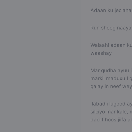
Adaan ku jeclaha
Run sheeg naaya
Walaahi adaan ku
waashay
Mar qudha ayuu igu
markii maduxu I 
galay in neef we
labadii lugood a
silciyo mar kale,
daciif hoos jiifa