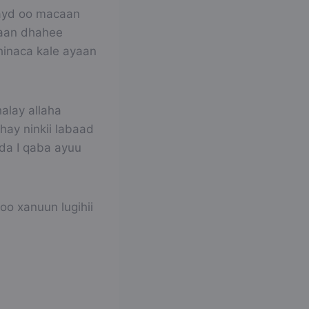
hayd oo macaan
 aan dhahee
dhinaca kale ayaan
halay allaha
hay ninkii labaad
da I qaba ayuu
oo xanuun lugihii