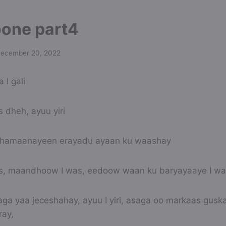
oone part4
ecember 20, 2022
 I gali
dheh, ayuu yiri
i dhamaanayeen erayadu ayaan ku waashay
, maandhoow I was, eedoow waan ku baryayaaye I wa
aga yaa jeceshahay, ayuu I yiri, asaga oo markaas gusk
ray,