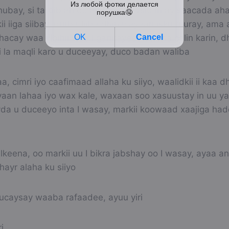
hubay, si tartiib ah oo aad u malaysid in ay saacada a
i iiga siibay, durbadiiba dhinacayaan isku tuuray, ama
acay waa jilbihii waa I gariirayeen oo ima celin karin, 
si la maqli karo u duceeyay, duco badan waliba
a, cimri iyo caafimaad allaha ku siiyo, waalidkii ii kaa d
yaan lahaa iyo wax kale, waxaan soo xasuustay in uu ya
da u duceeyo inta I wasay, markii koowaad xaajiga had
lkeena, oo markii uu I bikra jabshay oo I wasay, ayaa an
 khayr alaha ku siiyo
ucaysay waaba rafaadee, ayuu yiri
i