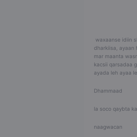
waxaanse idiin sh
dharkiisa, ayaan 
mar maanta wasmo
kacsii qarsadaa 
ayada leh ayaa le
Dhammaad
la soco qaybta ka
naagwacan