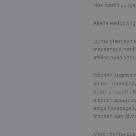
Nus markii uu iga
Allaha eedoow i
Iguma dhamayn ee 
macaanayd runtii,
afkiisa ayaa xan
Waxaan sugaba ma
ah oo I xanuujisa
dube la iiga dhuf
macaan ayaan dare
aniga iyo asaga i
macaan aan qiyaa
Markii danbe gusk