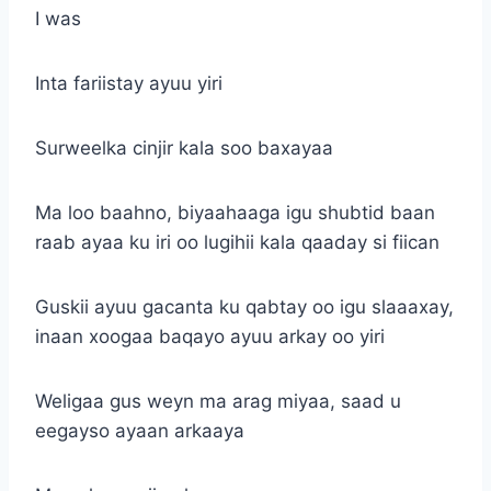
I was
Inta fariistay ayuu yiri
Surweelka cinjir kala soo baxayaa
Ma loo baahno, biyaahaaga igu shubtid baan
raab ayaa ku iri oo lugihii kala qaaday si fiican
Guskii ayuu gacanta ku qabtay oo igu slaaaxay,
inaan xoogaa baqayo ayuu arkay oo yiri
Weligaa gus weyn ma arag miyaa, saad u
eegayso ayaan arkaaya