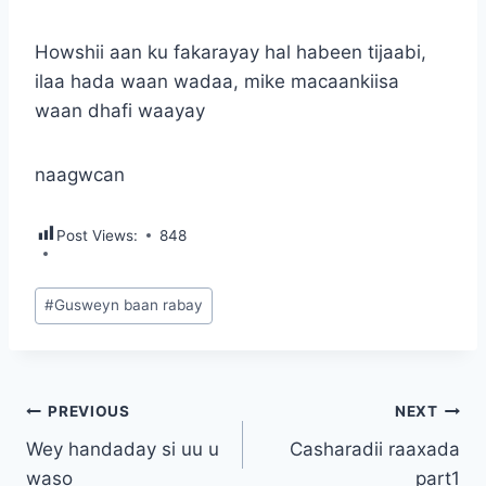
Howshii aan ku fakarayay hal habeen tijaabi,
ilaa hada waan wadaa, mike macaankiisa
waan dhafi waayay
naagwcan
Post Views:
848
Post
#
Gusweyn baan rabay
Tags:
Post
PREVIOUS
NEXT
Wey handaday si uu u
Casharadii raaxada
navigation
waso
part1