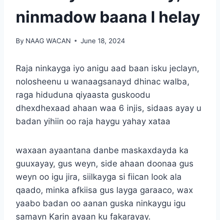
ninmadow baana I helay
By
NAAG WACAN
June 18, 2024
Raja ninkayga iyo anigu aad baan isku jeclayn,
nolosheenu u wanaagsanayd dhinac walba,
raga hiduduna qiyaasta guskoodu
dhexdhexaad ahaan waa 6 injis, sidaas ayay u
badan yihiin oo raja haygu yahay xataa
waxaan ayaantana danbe maskaxdayda ka
guuxayay, gus weyn, side ahaan doonaa gus
weyn oo igu jira, siilkayga si fiican look ala
qaado, minka afkiisa gus layga garaaco, wax
yaabo badan oo aanan guska ninkaygu igu
samayn Karin ayaan ku fakarayay.