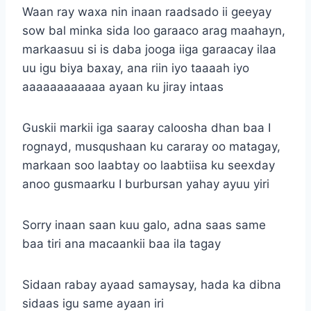
Waan ray waxa nin inaan raadsado ii geeyay
sow bal minka sida loo garaaco arag maahayn,
markaasuu si is daba jooga iiga garaacay ilaa
uu igu biya baxay, ana riin iyo taaaah iyo
aaaaaaaaaaaa ayaan ku jiray intaas
Guskii markii iga saaray caloosha dhan baa I
rognayd, musqushaan ku cararay oo matagay,
markaan soo laabtay oo laabtiisa ku seexday
anoo gusmaarku I burbursan yahay ayuu yiri
Sorry inaan saan kuu galo, adna saas same
baa tiri ana macaankii baa ila tagay
Sidaan rabay ayaad samaysay, hada ka dibna
sidaas igu same ayaan iri