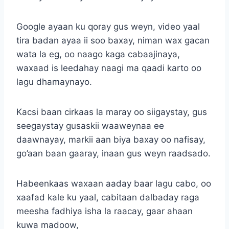
Google ayaan ku qoray gus weyn, video yaal
tira badan ayaa ii soo baxay, niman wax gacan
wata la eg, oo naago kaga cabaajinaya,
waxaad is leedahay naagi ma qaadi karto oo
lagu dhamaynayo.
Kacsi baan cirkaas la maray oo siigaystay, gus
seegaystay gusaskii waaweynaa ee
daawnayay, markii aan biya baxay oo nafisay,
go’aan baan gaaray, inaan gus weyn raadsado.
Habeenkaas waxaan aaday baar lagu cabo, oo
xaafad kale ku yaal, cabitaan dalbaday raga
meesha fadhiya isha la raacay, gaar ahaan
kuwa madoow,