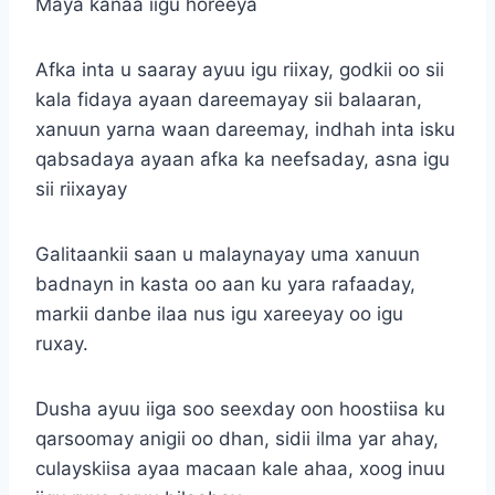
Maya kanaa iigu horeeya
Afka inta u saaray ayuu igu riixay, godkii oo sii
kala fidaya ayaan dareemayay sii balaaran,
xanuun yarna waan dareemay, indhah inta isku
qabsadaya ayaan afka ka neefsaday, asna igu
sii riixayay
Galitaankii saan u malaynayay uma xanuun
badnayn in kasta oo aan ku yara rafaaday,
markii danbe ilaa nus igu xareeyay oo igu
ruxay.
Dusha ayuu iiga soo seexday oon hoostiisa ku
qarsoomay anigii oo dhan, sidii ilma yar ahay,
culayskiisa ayaa macaan kale ahaa, xoog inuu