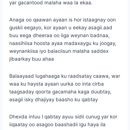
yar gacantood malaha waa la ekaa.
Anaga oo qaawan ayaan is hor istaagnay oon
guskii eegayo, kor ayaan u eekay asagii.aad
buu eega dheeraa oo iiga weynan badnaa,
naasihiisa hoosta ayaa madaxaygu ku joogay,
weynankiisa iyo balaciisun malaha saddex
jibaarkay buu ahaa
Balaayaad lugahaaga ku raadsatay caawa, war
waa ku haysta ayaan uurka oo inta cirba
taagsaday qoorta gacamaha kaga duubtay,
asagii isky dhajiyay baasho ku qabtay
Dhexda intuu I qabtay ayuu sidii cunug yar kor
iiqaatay oo asagoo baashadii igu haya ila