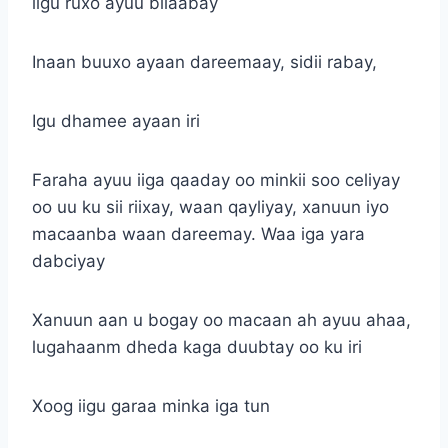
iigu ruxo ayuu bilaabay
Inaan buuxo ayaan dareemaay, sidii rabay,
Igu dhamee ayaan iri
Faraha ayuu iiga qaaday oo minkii soo celiyay
oo uu ku sii riixay, waan qayliyay, xanuun iyo
macaanba waan dareemay. Waa iga yara
dabciyay
Xanuun aan u bogay oo macaan ah ayuu ahaa,
lugahaanm dheda kaga duubtay oo ku iri
Xoog iigu garaa minka iga tun