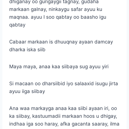
dhiganay oo gurigaygii tagnay, gudaha
markaan galnay, ninkaygu safar ayuu ku
maqnaa. ayuu I soo qabtay oo baasho igu
qabtay
Cabaar markaan is dhuuqnay ayaan damcay
dharka iska siib
Maya maya, anaa kaa siibaya sug ayuu yiri
Si macaan oo dharsiibid iyo salaaxid isugu jirta
ayuu iiga siibay
Ana waa markayga anaa kaa siibi ayaan iri, oo
ka siibay, kastuumadii markaan hoos u dhigay,
indhaa iga soo haray, afka gacanta saaray, ilma