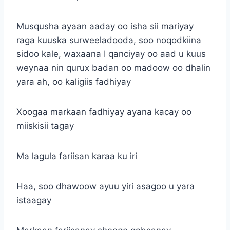
Musqusha ayaan aaday oo isha sii mariyay
raga kuuska surweeladooda, soo noqodkiina
sidoo kale, waxaana I qanciyay oo aad u kuus
weynaa nin qurux badan oo madoow oo dhalin
yara ah, oo kaligiis fadhiyay
Xoogaa markaan fadhiyay ayana kacay oo
miiskisii tagay
Ma lagula fariisan karaa ku iri
Haa, soo dhawoow ayuu yiri asagoo u yara
istaagay