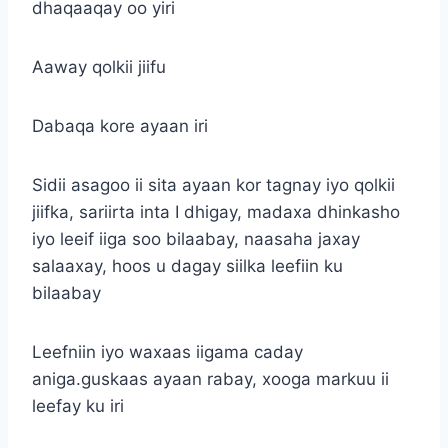
dhaqaaqay oo yiri
Aaway qolkii jiifu
Dabaqa kore ayaan iri
Sidii asagoo ii sita ayaan kor tagnay iyo qolkii
jiifka, sariirta inta I dhigay, madaxa dhinkasho
iyo leeif iiga soo bilaabay, naasaha jaxay
salaaxay, hoos u dagay siilka leefiin ku
bilaabay
Leefniin iyo waxaas iigama caday
aniga.guskaas ayaan rabay, xooga markuu ii
leefay ku iri