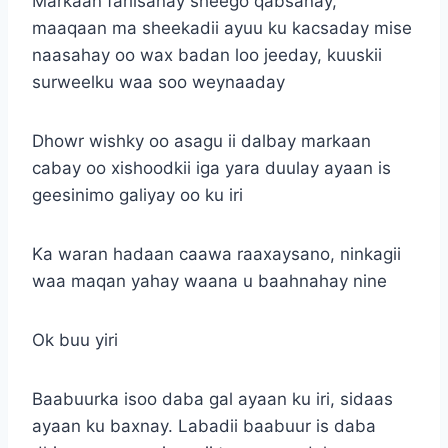
Markaan fariisanay sheego qabsanay,
maaqaan ma sheekadii ayuu ku kacsaday mise
naasahay oo wax badan loo jeeday, kuuskii
surweelku waa soo weynaaday
Dhowr wishky oo asagu ii dalbay markaan
cabay oo xishoodkii iga yara duulay ayaan is
geesinimo galiyay oo ku iri
Ka waran hadaan caawa raaxaysano, ninkagii
waa maqan yahay waana u baahnahay nine
Ok buu yiri
Baabuurka isoo daba gal ayaan ku iri, sidaas
ayaan ku baxnay. Labadii baabuur is daba