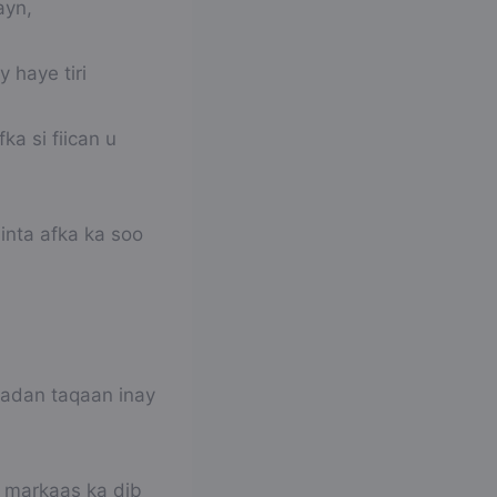
ayn,
y haye tiri
a si fiican u
inta afka ka soo
adan taqaan inay
, markaas ka dib