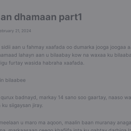
an dhamaan part1
ebruary 21, 2024
idii aan u fahmay xaafada oo dumarka jooga joogaa aan
amaad lahayn aan u bilaabay kow na waxaa ku bilaab
iigu furtay wasida habraha xaafada.
in bilaabee
qurux badnayd, markay 14 sano soo gaartay, naaso w
ku siigaysan jiray.
o meelaan u maro ma aqoon, maalin baan muranay anag
gna, markaasaan ceego khafiifa inta ku qabtay darbiga l