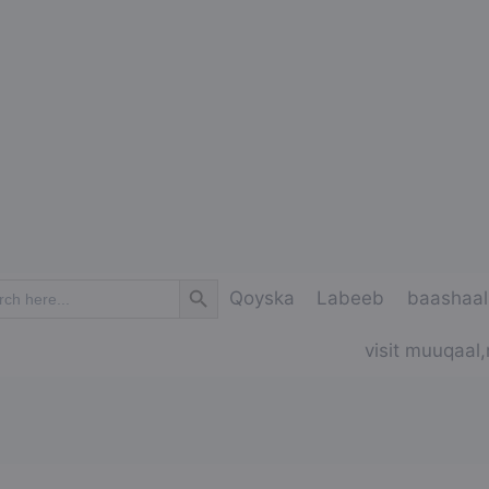
Search Button
ch
Qoyska
Labeeb
baashaal
visit muuqaal,