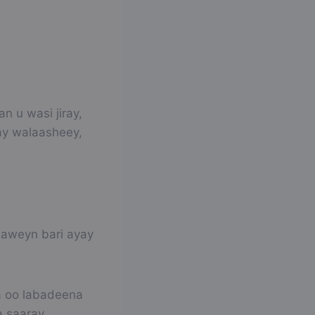
 u wasi jiray,
ay walaasheey,
aaweyn bari ayay
a oo labadeena
a saaray.