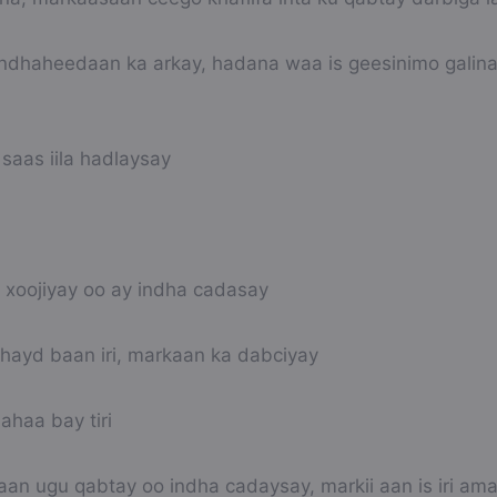
ndhaheedaan ka arkay, hadana waa is geesinimo galina
aas iila hadlaysay
 xoojiyay oo ay indha cadasay
ahayd baan iri, markaan ka dabciyay
ahaa bay tiri
an ugu qabtay oo indha cadaysay, markii aan is iri am