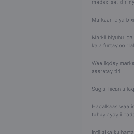
madaxiisa, xiniin
Markaan biya bixi 
Markii biyuhu ig
kala furtay oo d
Waa liqday markaa
saaratay tiri
Sug si fiican u l
Hadalkaas waa ig
tahay ayay ii cad
Intii afka ku har