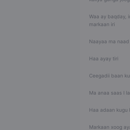
Waa ay baqday, i
markaan iri
Naayaa ma naad s
Haa ayay tiri
Ceegadii baan ku
Ma anaa saas I l
Haa adaan kugu l
Markaan xoog aya