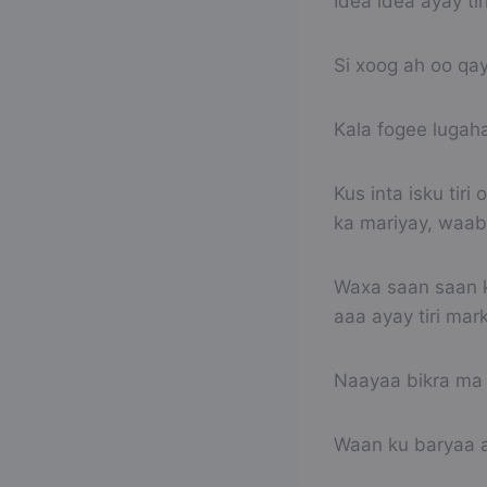
Idea idea ayay tir
Si xoog ah oo qayl
Kala fogee lugah
Kus inta isku tir
ka mariyay, waab
Waxa saan saan k
aaa ayay tiri mar
Naayaa bikra ma t
Waan ku baryaa a