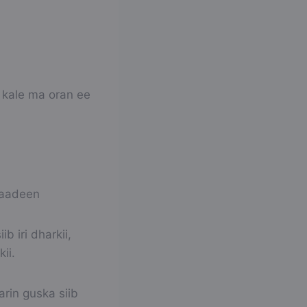
 kale ma oran ee
maadeen
 iri dharkii,
ii.
rin guska siib