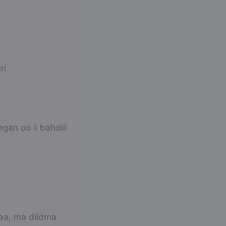
ri
an oo ii bahdili
aa, ma diidma