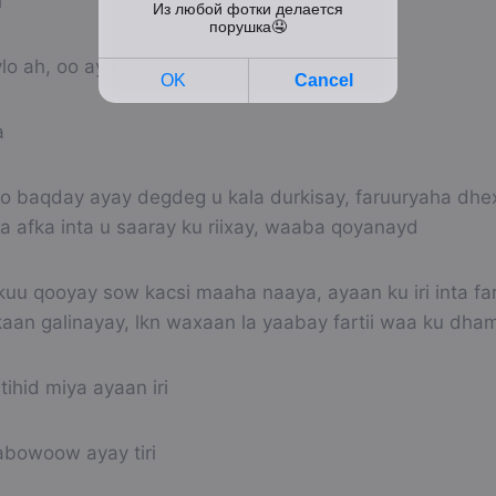
i
o ah, oo ay kud isku tiri ayaan u iri
a
i oo baqday ayay degdeg u kala durkisay, faruuryaha dh
a afka inta u saaray ku riixay, waaba qoyanayd
uu qooyay sow kacsi maaha naaya, ayaan ku iri inta far
kaan galinayay, lkn waxaan la yaabay fartii waa ku dha
ihid miya ayaan iri
bowoow ayay tiri