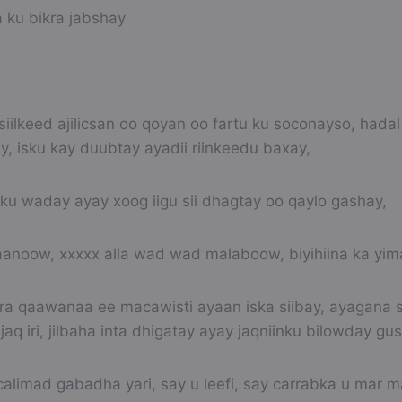
ku bikra jabshay
ilkeed ajilicsan oo qoyan oo fartu ku soconayso, hadal
ay, isku kay duubtay ayadii riinkeedu baxay,
u waday ayay xoog iigu sii dhagtay oo qaylo gashay,
oow, xxxxx alla wad wad malaboow, biyihiina ka yi
 qaawanaa ee macawisti ayaan iska siibay, ayagana siib
jaq iri, jilbaha inta dhigatay ayay jaqniinku bilowday gusk
limad gabadha yari, say u leefi, say carrabka u mar ma