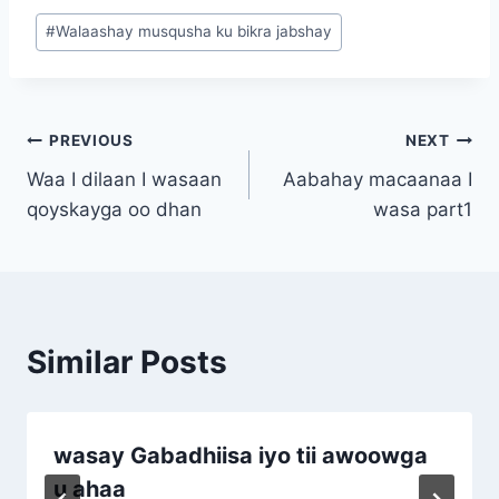
Post
#
Walaashay musqusha ku bikra jabshay
Tags:
Post
PREVIOUS
NEXT
Waa I dilaan I wasaan
Aabahay macaanaa I
navigation
qoyskayga oo dhan
wasa part1
Similar Posts
wasay Gabadhiisa iyo tii awoowga
u ahaa