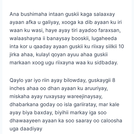
Ana bushimaha intaan guskii kaga salaaxay
ayaan afka u galiyay, xooga ka dib ayaan ku iri
waan ku wasi, haye ayay tiri ayadoo faraxsan,
walaashayna ii banaysay booskii, lugaheeda
inta kor u qaaday ayaan guskii ku riixay siilkii 10
jirka ahaa, kulayl qoyan ayuu ahaa guskii
markaan xoog ugu riixayna waa ku sidbaday.
Qaylo yar iyo riin ayay bilowday, guskaygii 8
inches ahaa oo dhan ayaan ku aruuriyay,
miskaha ayay ruxaysay wareejinaysay,
dhabarkana goday oo isla gariiratay, mar kale
ayay biya baxday, biyihii markay iga soo
dhawaayeen ayaan ka soo saaray oo caloosha
uga daadiyay