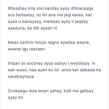
Wlaashay inta soo kacday ayay dhinacayga
soo fariisatay, oo tiri ana ma jaqi karaa, kat
ayaa u banaysay, markaas ayay ii jaqday
ayaduna, ka dib ayaan iri
Maan sariirto hooyo tagno ayadaa weyne,
waana igu raaceen
Intaan sii soconay ayay aabyo I weydiisay in
aan waso, haa ayan ku tiri anoo kat dabada ka
sacabaynaya
Guskaagu waa weyn yahay, kulli ma galisay
ayay tiri