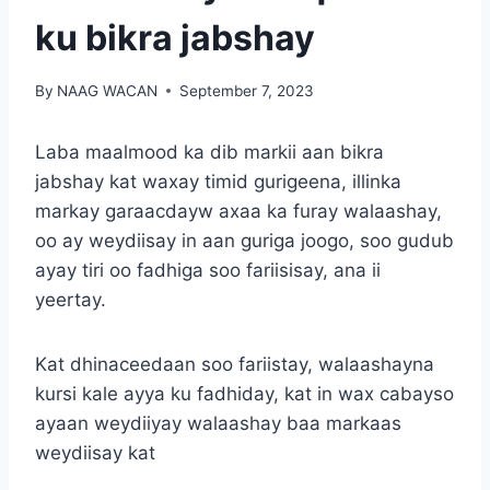
ku bikra jabshay
By
NAAG WACAN
September 7, 2023
Laba maalmood ka dib markii aan bikra
jabshay kat waxay timid gurigeena, illinka
markay garaacdayw axaa ka furay walaashay,
oo ay weydiisay in aan guriga joogo, soo gudub
ayay tiri oo fadhiga soo fariisisay, ana ii
yeertay.
Kat dhinaceedaan soo fariistay, walaashayna
kursi kale ayya ku fadhiday, kat in wax cabayso
ayaan weydiiyay walaashay baa markaas
weydiisay kat