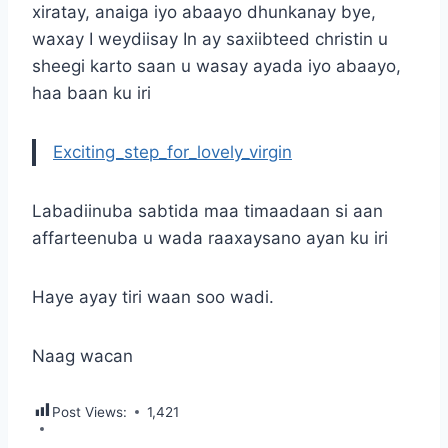
xiratay, anaiga iyo abaayo dhunkanay bye,
waxay I weydiisay In ay saxiibteed christin u
sheegi karto saan u wasay ayada iyo abaayo,
haa baan ku iri
Exciting_step_for_lovely_virgin
Labadiinuba sabtida maa timaadaan si aan
affarteenuba u wada raaxaysano ayan ku iri
Haye ayay tiri waan soo wadi.
Naag wacan
Post Views:
1,421