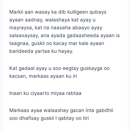
Markii aan wasay ka dib kulligeen qubays
ayaan aadnay, walashaya kat ayay u
mayraysa, kat na naasaha abaayo ayay
salaaxaysay, ana ayada gadaasheeda ayaan is
taagnaa, guskii oo kacay mar kale ayaan
barideeda yartaa ku hayay.
Kat gadaal ayay u soo eegtay guskayga oo
kacsan, markaas ayaan ku iri
Inaan ku ciyaarto miyaa rabtaa
Markaas ayaa walaashay gacan inta gabdhii
soo dhafisay guskii I qabtay oo tiri