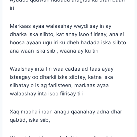
iri
Markaas ayaa walaashay weydiisay in ay
dharka iska siibto, kat anay isoo fiirisay, ana si
hoosa ayaan ugu iri ku dheh hadada iska siibto
ana waan iska siibi, waana ay ku tiri
Waalshay inta tiri waa cadaalad taas ayay
istaagay oo dharkii iska siibtay, katna iska
siibatay o is ag fariisteen, markaas ayaa
walaashay inta isoo fiirisay tiri
Xaq maaha inaan anagu qaanahay adna dhar
qabtid, iska siib,