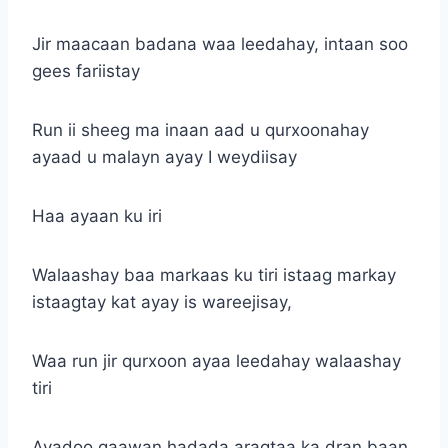
Jir maacaan badana waa leedahay, intaan soo
gees fariistay
Run ii sheeg ma inaan aad u qurxoonahay
ayaad u malayn ayay I weydiisay
Haa ayaan ku iri
Walaashay baa markaas ku tiri istaag markay
istaagtay kat ayay is wareejisay,
Waa run jir qurxoon ayaa leedahay walaashay
tiri
Ayadoo qaawan hadada aragtaa ka dran baan