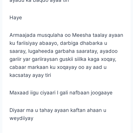
Haye
Armaajada musqulaha oo Meesha taalay ayaan
ku fariisiyay abaayo, darbiga dhabarka u
saaray, lugaheeda garbaha saaratay, ayadoo
gariir yar gariiraysan guskii siilka kaga xoqay,
cabaar markaan ku xoqayay oo ay aad u
kacsatay ayay tiri
Maxaad iigu ciyaari I gali nafbaan joogaaye
Diyaar ma u tahay ayaan kaftan ahaan u
weydiiyay