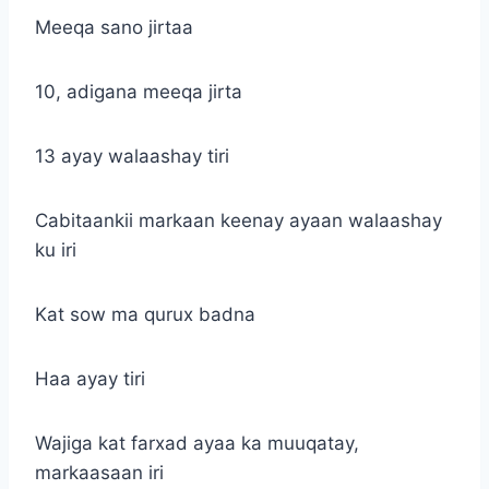
Meeqa sano jirtaa
10, adigana meeqa jirta
13 ayay walaashay tiri
Cabitaankii markaan keenay ayaan walaashay
ku iri
Kat sow ma qurux badna
Haa ayay tiri
Wajiga kat farxad ayaa ka muuqatay,
markaasaan iri