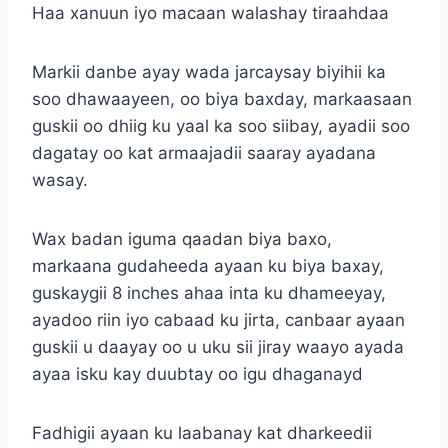
Haa xanuun iyo macaan walashay tiraahdaa
Markii danbe ayay wada jarcaysay biyihii ka
soo dhawaayeen, oo biya baxday, markaasaan
guskii oo dhiig ku yaal ka soo siibay, ayadii soo
dagatay oo kat armaajadii saaray ayadana
wasay.
Wax badan iguma qaadan biya baxo,
markaana gudaheeda ayaan ku biya baxay,
guskaygii 8 inches ahaa inta ku dhameeyay,
ayadoo riin iyo cabaad ku jirta, canbaar ayaan
guskii u daayay oo u uku sii jiray waayo ayada
ayaa isku kay duubtay oo igu dhaganayd
Fadhigii ayaan ku laabanay kat dharkeedii