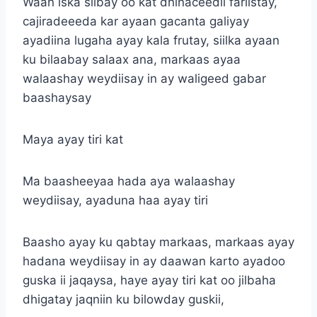
Waan iska siibay oo kat dhinaceedii fariistay,
cajiradeeeda kar ayaan gacanta galiyay
ayadiina lugaha ayay kala frutay, siilka ayaan
ku bilaabay salaax ana, markaas ayaa
walaashay weydiisay in ay waligeed gabar
baashaysay
Maya ayay tiri kat
Ma baasheeyaa hada aya walaashay
weydiisay, ayaduna haa ayay tiri
Baasho ayay ku qabtay markaas, markaas ayay
hadana weydiisay in ay daawan karto ayadoo
guska ii jaqaysa, haye ayay tiri kat oo jilbaha
dhigatay jaqniin ku bilowday guskii,