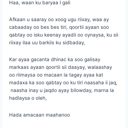
Haa, waan ku baryaa I gali
Afkaan u saaray oo xoog ugu riixay, waa ay
cabaaday oo bes bes tiri, qoortii ayaan soo
qabtay oo isku keenay ayadii oo oynaysa, ku sii
riixay ilaa uu barkiis ku sidbaday,
Kar ayaa gacanta dhinac ka soo galisay
markaas ayaan qoortii sii daayay, walaashay
oo riimaysa oo macaan la tagay ayaa kat
madaxa ka soo qabtay oo ku tiri naasaha ii jaq,
naasha inay u jaqdo ayay bilowday, marna la
hadlaysa o oleh,
Hada amacaan maahanoo