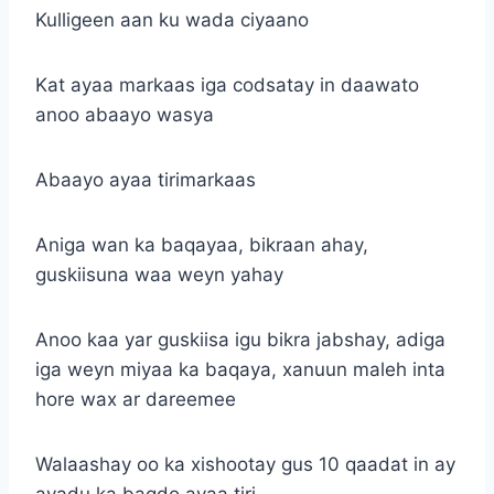
Kulligeen aan ku wada ciyaano
Kat ayaa markaas iga codsatay in daawato
anoo abaayo wasya
Abaayo ayaa tirimarkaas
Aniga wan ka baqayaa, bikraan ahay,
guskiisuna waa weyn yahay
Anoo kaa yar guskiisa igu bikra jabshay, adiga
iga weyn miyaa ka baqaya, xanuun maleh inta
hore wax ar dareemee
Walaashay oo ka xishootay gus 10 qaadat in ay
ayadu ka baqdo ayaa tiri