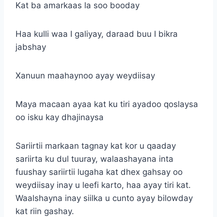
Kat ba amarkaas la soo booday
Haa kulli waa I galiyay, daraad buu I bikra
jabshay
Xanuun maahaynoo ayay weydiisay
Maya macaan ayaa kat ku tiri ayadoo qoslaysa
oo isku kay dhajinaysa
Sariirtii markaan tagnay kat kor u qaaday
sariirta ku dul tuuray, walaashayana inta
fuushay sariirtii lugaha kat dhex gahsay oo
weydiisay inay u leefi karto, haa ayay tiri kat.
Waalshayna inay siilka u cunto ayay bilowday
kat riin gashay.