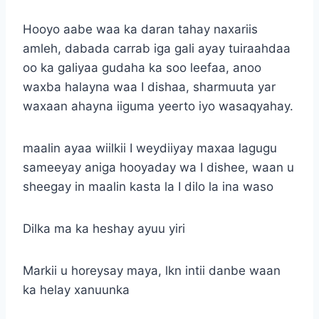
Hooyo aabe waa ka daran tahay naxariis
amleh, dabada carrab iga gali ayay tuiraahdaa
oo ka galiyaa gudaha ka soo leefaa, anoo
waxba halayna waa I dishaa, sharmuuta yar
waxaan ahayna iiguma yeerto iyo wasaqyahay.
maalin ayaa wiilkii I weydiiyay maxaa lagugu
sameeyay aniga hooyaday wa I dishee, waan u
sheegay in maalin kasta la I dilo la ina waso
Dilka ma ka heshay ayuu yiri
Markii u horeysay maya, lkn intii danbe waan
ka helay xanuunka