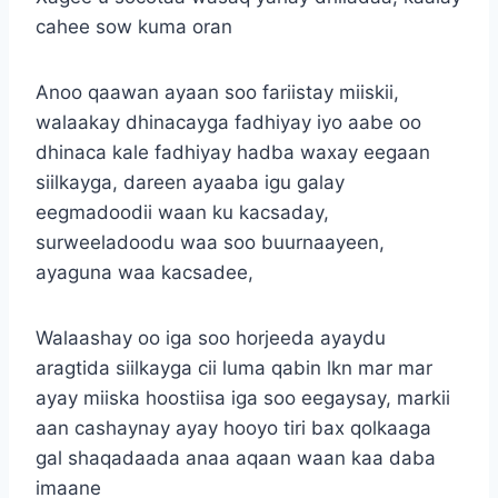
cahee sow kuma oran
Anoo qaawan ayaan soo fariistay miiskii,
walaakay dhinacayga fadhiyay iyo aabe oo
dhinaca kale fadhiyay hadba waxay eegaan
siilkayga, dareen ayaaba igu galay
eegmadoodii waan ku kacsaday,
surweeladoodu waa soo buurnaayeen,
ayaguna waa kacsadee,
Walaashay oo iga soo horjeeda ayaydu
aragtida siilkayga cii luma qabin lkn mar mar
ayay miiska hoostiisa iga soo eegaysay, markii
aan cashaynay ayay hooyo tiri bax qolkaaga
gal shaqadaada anaa aqaan waan kaa daba
imaane