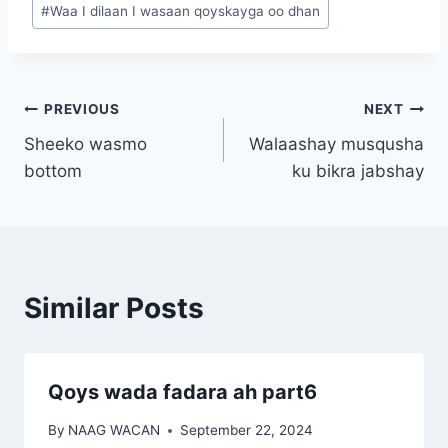
Post
#
Waa I dilaan I wasaan qoyskayga oo dhan
Tags:
Post
PREVIOUS
NEXT
Sheeko wasmo
Walaashay musqusha
navigation
bottom
ku bikra jabshay
Similar Posts
Qoys wada fadara ah part6
By
NAAG WACAN
September 22, 2024