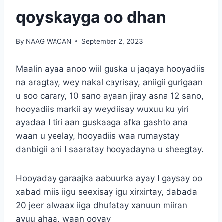
qoyskayga oo dhan
By
NAAG WACAN
September 2, 2023
Maalin ayaa anoo wiil guska u jaqaya hooyadiis
na aragtay, wey nakal cayrisay, aniigii gurigaan
u soo carary, 10 sano ayaan jiray asna 12 sano,
hooyadiis markii ay weydiisay wuxuu ku yiri
ayadaa I tiri aan guskaaga afka gashto ana
waan u yeelay, hooyadiis waa rumaystay
danbigii ani I saaratay hooyadayna u sheegtay.
Hooyaday garaajka aabuurka ayay I gaysay oo
xabad miis iigu seexisay igu xirxirtay, dabada
20 jeer alwaax iiga dhufatay xanuun miiran
ayuu ahaa, waan ooyay