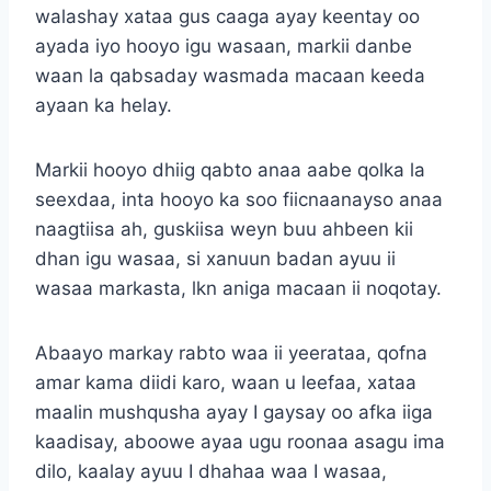
walashay xataa gus caaga ayay keentay oo
ayada iyo hooyo igu wasaan, markii danbe
waan la qabsaday wasmada macaan keeda
ayaan ka helay.
Markii hooyo dhiig qabto anaa aabe qolka la
seexdaa, inta hooyo ka soo fiicnaanayso anaa
naagtiisa ah, guskiisa weyn buu ahbeen kii
dhan igu wasaa, si xanuun badan ayuu ii
wasaa markasta, lkn aniga macaan ii noqotay.
Abaayo markay rabto waa ii yeerataa, qofna
amar kama diidi karo, waan u leefaa, xataa
maalin mushqusha ayay I gaysay oo afka iiga
kaadisay, aboowe ayaa ugu roonaa asagu ima
dilo, kaalay ayuu I dhahaa waa I wasaa,