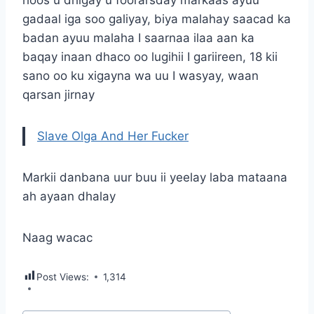
gadaal iga soo galiyay, biya malahay saacad ka
badan ayuu malaha I saarnaa ilaa aan ka
baqay inaan dhaco oo lugihii I gariireen, 18 kii
sano oo ku xigayna wa uu I wasyay, waan
qarsan jirnay
Slave Olga And Her Fucker
Markii danbana uur buu ii yeelay laba mataana
ah ayaan dhalay
Naag wacac
Post Views:
1,314