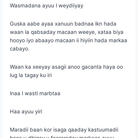
Wasmadana ayuu I weydiiyay
Guska aabe ayaa xanuun badnaa lkn hada
waan la qabsaday macaan weeye, xataa biya
hooyo iyo abaayo macaan ii hiyiin hada markaa
cabayo.
Waan ka xeeyay asagii anoo gacanta haya oo
lug la tagay ku iri
Inaa I wasti marbtaa
Haa ayuu yiri
Maradii baan kor isaga qaaday kastuumadii
hoos u dhigay u foorarsday markaas ayuu