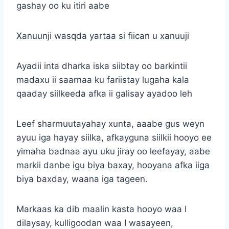
gashay oo ku itiri aabe
Xanuunji wasqda yartaa si fiican u xanuuji
Ayadii inta dharka iska siibtay oo barkintii
madaxu ii saarnaa ku fariistay lugaha kala
qaaday siilkeeda afka ii galisay ayadoo leh
Leef sharmuutayahay xunta, aaabe gus weyn
ayuu iga hayay siilka, afkayguna siilkii hooyo ee
yimaha badnaa ayu uku jiray oo leefayay, aabe
markii danbe igu biya baxay, hooyana afka iiga
biya baxday, waana iga tageen.
Markaas ka dib maalin kasta hooyo waa I
dilaysay, kulligoodan waa I wasayeen,