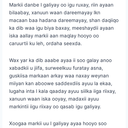
Markii danbe I galiyay oo igu ruxay, riin ayaan
bilaabay, xanuun waan dareemayay lkn
macaan baa hadana dareemayay, shan daqiiqo
ka dib waa igu biya baxay, meeshaydii ayaan
iska aallay markii aan maqlay hooyo oo
caruurtii ku leh, ordaha seexda.
Wax yar ka dib aaabe ayaa ii soo galay anoo
xabadkii u jiifa, surweelkuu furatay asna,
guskiisa markaan arkay waa naxay weynan
miiyan kan aboowe saddexdiis ayuu la ekaa,
lugaha inta I kala qaaday ayuu siilka iiga riixay,
xanuun waan iska ooyay, madaxii ayuu
markintii iigu riixay oo qasab igu galiyay.
Xoogaa markii uu I galiyay ayaa hooyo soo