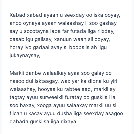
Xabad xabad ayaan u seexday oo iska ooyay,
anoo oynaya ayaan walaashay ii soo gashay
say u socotayna laba far futada iiga riixday,
qasab igu galisay, xanuun waan sii ooyay,
horay iyo gadaal ayay si boobsiis ah iigu
jukaynaysay,
Markii danbe walaalkay ayaa soo galay oo
nasoo dul isktaagay, wax yar ka dibna ku yiri
walaashay, hooyaa ku rabtee aad, markii ay
tagtay ayuu surweelkii furatay oo guskiisii la
soo baxay, xooga ayuu salaaxay markii uu si
fiican u kacay ayuu dusha iiga seexday asagoo
dabada guskiisa iiga riixaya.