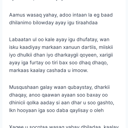
Aamus wasaq yahay, adoo intaan la eg baad
dhilanimo bilowday ayay igu tiraahdaa
Labaatan ul oo kale ayay igu dhufatay, wan
isku kaadiyay markaan xanuun dartiis, miiskii
iyo dhulkii dhan iyo dharkaygii qoyeen, xarigii
ayay iga furtay oo tiri bax soo dhaq dhaqo,
markaas kaalay cashada u imoow.
Musqushaan galay waan qubaystay, dharkii
dhaqay, anoo qaawan ayaan soo baxay oo
dhinicii qolka aaday si aan dhar u soo gashto,
lkn hooyaan iga soo daba qaylisay o oleh
Xagee u socotaa wasaq yahay dhiladaa, kaalay