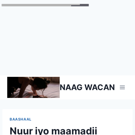
Skip
NAAG WACAN
to
content
BAASHAAL
Nuur iyo maamadii