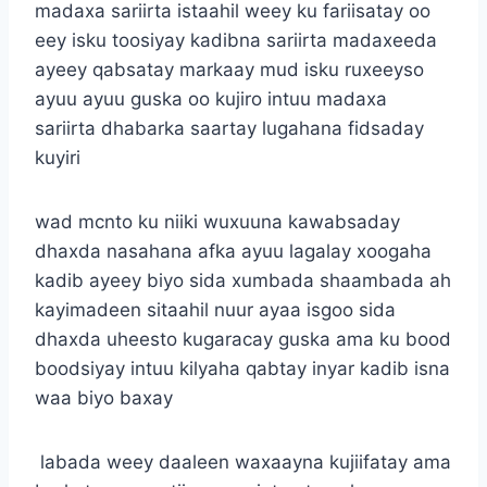
madaxa sariirta istaahil weey ku fariisatay oo
eey isku toosiyay kadibna sariirta madaxeeda
ayeey qabsatay markaay mud isku ruxeeyso
ayuu ayuu guska oo kujiro intuu madaxa
sariirta dhabarka saartay lugahana fidsaday
kuyiri
wad mcnto ku niiki wuxuuna kawabsaday
dhaxda nasahana afka ayuu lagalay xoogaha
kadib ayeey biyo sida xumbada shaambada ah
kayimadeen sitaahil nuur ayaa isgoo sida
dhaxda uheesto kugaracay guska ama ku bood
boodsiyay intuu kilyaha qabtay inyar kadib isna
waa biyo baxay
labada weey daaleen waxaayna kujiifatay ama