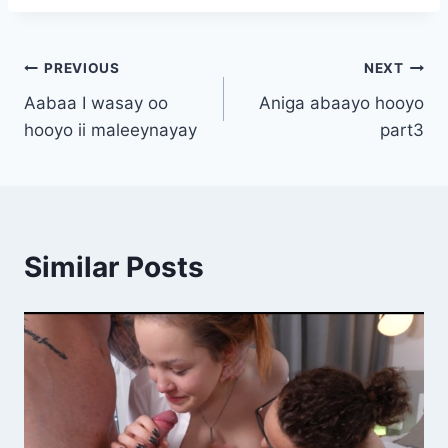
Post
PREVIOUS
NEXT
Aabaa I wasay oo
Aniga abaayo hooyo
navigation
hooyo ii maleeynayay
part3
Similar Posts