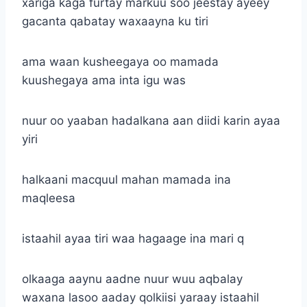
xariga kaga furtay markuu soo jeestay ayeey
gacanta qabatay waxaayna ku tiri
ama waan kusheegaya oo mamada
kuushegaya ama inta igu was
nuur oo yaaban hadalkana aan diidi karin ayaa
yiri
halkaani macquul mahan mamada ina
maqleesa
istaahil ayaa tiri waa hagaage ina mari q
olkaaga aaynu aadne nuur wuu aqbalay
waxana lasoo aaday qolkiisi yaraay istaahil