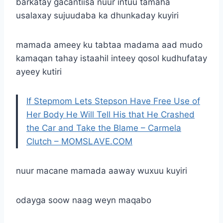
barkatay gacantiisa nuur intuu tamaha
usalaxay sujuudaba ka dhunkaday kuyiri
mamada ameey ku tabtaa madama aad mudo
kamaqan tahay istaahil inteey qosol kudhufatay
ayeey kutiri
If Stepmom Lets Stepson Have Free Use of
Her Body He Will Tell His that He Crashed
the Car and Take the Blame – Carmela
Clutch – MOMSLAVE.COM
nuur macane mamada aaway wuxuu kuyiri
odayga soow naag weyn maqabo