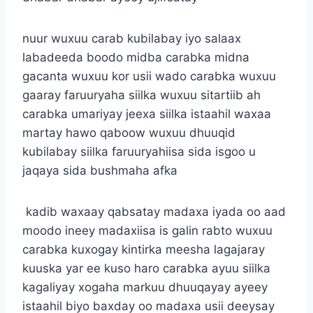
nuur wuxuu carab kubilabay iyo salaax
labadeeda boodo midba carabka midna
gacanta wuxuu kor usii wado carabka wuxuu
gaaray faruuryaha siilka wuxuu sitartiib ah
carabka umariyay jeexa siilka istaahil waxaa
martay hawo qaboow wuxuu dhuuqid
kubilabay siilka faruuryahiisa sida isgoo u
jaqaya sida bushmaha afka
kadib waxaay qabsatay madaxa iyada oo aad
moodo ineey madaxiisa is galin rabto wuxuu
carabka kuxogay kintirka meesha lagajaray
kuuska yar ee kuso haro carabka ayuu siilka
kagaliyay xogaha markuu dhuuqayay ayeey
istaahil biyo baxday oo madaxa usii deeysay