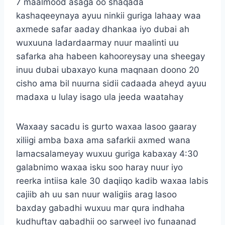
7 maalmood asaga oo shaqada
kashaqeeynaya ayuu ninkii guriga lahaay waa
axmede safar aaday dhankaa iyo dubai ah
wuxuuna ladardaarmay nuur maalinti uu
safarka aha habeen kahooreysay una sheegay
inuu dubai ubaxayo kuna maqnaan doono 20
cisho ama bil nuurna sidii cadaada aheyd ayuu
madaxa u lulay isago ula jeeda waatahay
Waxaay sacadu is gurto waxaa lasoo gaaray
xiliigi amba baxa ama safarkii axmed wana
lamacsalameyay wuxuu guriga kabaxay 4:30
galabnimo waxaa isku soo haray nuur iyo
reerka intiisa kale 30 daqiiqo kadib waxaa labis
cajiib ah uu san nuur waligiis arag lasoo
baxday gabadhi wuxuu mar qura indhaha
kudhuftay gabadhii oo sarweel iyo funaanad