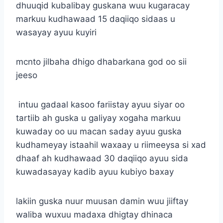
dhuuqid kubalibay guskana wuu kugaracay
markuu kudhawaad 15 daqiiqo sidaas u
wasayay ayuu kuyiri
mcnto jilbaha dhigo dhabarkana god oo sii
jeeso
intuu gadaal kasoo fariistay ayuu siyar oo
tartiib ah guska u galiyay xogaha markuu
kuwaday oo uu macan saday ayuu guska
kudhameyay istaahil waxaay u riimeeysa si xad
dhaaf ah kudhawaad 30 daqiiqo ayuu sida
kuwadasayay kadib ayuu kubiyo baxay
lakiin guska nuur muusan damin wuu jiiftay
waliba wuxuu madaxa dhigtay dhinaca