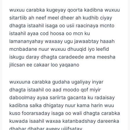
wuxuu carabka kugeyay qoorta kadibna wuxuu
sitartiib ah neef meel dheer ah kudhib ciyay
dhagta istaahil isaga oo usii raacinaya mcnto
istaahil ayaa cod hoosa oo mcn ku
lamananyahay waxaay ugu jawaabtay haaah
mcnbadane nuur wuxuu dhuuqid iyo leefid
iskugu daray dhagta caradeede ama meesha
jilicsan ee cakaar loo yaqaano
wuxuuna carabka gudaha ugaliyay inyar
dhagta istaahil oo aad moodo qof miyir
daboolmay ayaa sariirta gacanta ku radaisay
kadibna salka dhigatay nuur kama harin wuu
kuso foorarsaday isaga oo wali dhagta carabka
kuwada isaahil waxaa katanbadshay dareenka
dhabar dhabar ayeey ujiifsatay