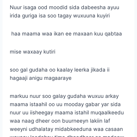
Nuur isaga ood moodid sida dabeesha ayuu
irida guriga isa soo tagay wuxuuna kuyiri
haa maama waa ikan ee maxaan kuu qabtaa
mise waxaay kutiri
soo gal gudaha oo kaalay leerka jikada ii
hagaaji anigu magaaraye
markuu nuur soo galay gudaha wuxuu arkay
maama istaahil oo uu mooday gabar yar sida
nuur uu iisheegay maama istahil muqaalkeedu
waa naag dheer oon buurneeyn lakiin laf
weeyni udhalatay midabkeeduna waa casaan