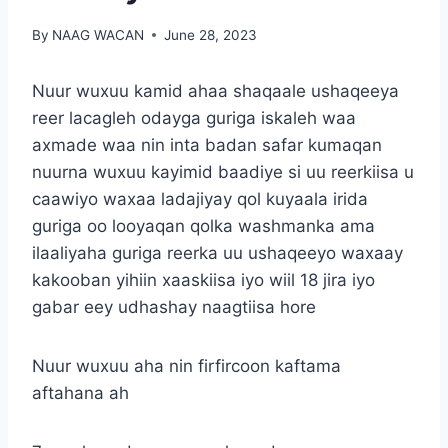
By
NAAG WACAN
June 28, 2023
Nuur wuxuu kamid ahaa shaqaale ushaqeeya
reer lacagleh odayga guriga iskaleh waa
axmade waa nin inta badan safar kumaqan
nuurna wuxuu kayimid baadiye si uu reerkiisa u
caawiyo waxaa ladajiyay qol kuyaala irida
guriga oo looyaqan qolka washmanka ama
ilaaliyaha guriga reerka uu ushaqeeyo waxaay
kakooban yihiin xaaskiisa iyo wiil 18 jira iyo
gabar eey udhashay naagtiisa hore
Nuur wuxuu aha nin firfircoon kaftama
aftahana ah