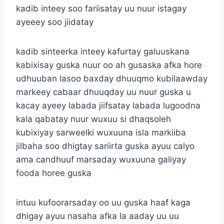
kadib inteey soo fariisatay uu nuur istagay
ayeeey soo jiidatay
kadib sinteerka inteey kafurtay galuuskana
kabixisay guska nuur oo ah gusaska afka hore
udhuuban lasoo baxday dhuuqmo kubilaawday
markeey cabaar dhuuqday uu nuur guska u
kacay ayeey labada jiifsatay labada lugoodna
kala qabatay nuur wuxuu si dhaqsoleh
kubixiyay sarweelki wuxuuna isla markiiba
jilbaha soo dhigtay sariirta guska ayuu calyo
ama candhuuf marsaday wuxuuna galiyay
fooda horee guska
intuu kufoorarsaday oo uu guska haaf kaga
dhigay ayuu nasaha afka la aaday uu uu