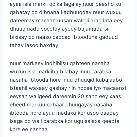
ayaa isla markii qolka lagalay nuur baasho ku
qabatay oo dibnaha kadhuuqday nuur wuxuu
dareemay macaan uusan waligii arag inta eey
dhuuqmadu socotay ayeey bajamada sii
bixisay oo naaso cadcad ibtooduna gaduud
tahay lasoo baxday
nuur markeey indhihiisu qabteen nasaha
wuxuu isla markiiba bilabay inuu carabka
nasaha ibtooda hore inuu dhuuqid kubalaabo
istaahil waxaay gashay riin hoose iyo macaansi
eeysan waligeed dareemin 20 sano eey xaas
eheed markuu cabaar dhuuqayay nasaha
ibtooda hore ayuu madaxa kor usoo qaaday
isaga oo wali carabka kor ugu salaxa qeebta
kore ee nashaa