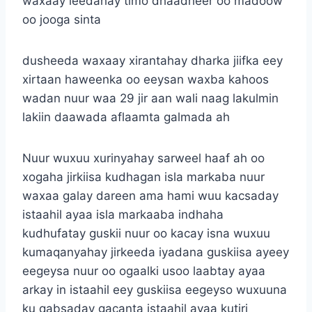
waxaay leedahay timo dhaadheer oo madoow
oo jooga sinta
dusheeda waxaay xirantahay dharka jiifka eey
xirtaan haweenka oo eeysan waxba kahoos
wadan nuur waa 29 jir aan wali naag lakulmin
lakiin daawada aflaamta galmada ah
Nuur wuxuu xurinyahay sarweel haaf ah oo
xogaha jirkiisa kudhagan isla markaba nuur
waxaa galay dareen ama hami wuu kacsaday
istaahil ayaa isla markaaba indhaha
kudhufatay guskii nuur oo kacay isna wuxuu
kumaqanyahay jirkeeda iyadana guskiisa ayeey
eegeysa nuur oo ogaalki usoo laabtay ayaa
arkay in istaahil eey guskiisa eegeyso wuxuuna
ku qabsaday gacanta istaahil ayaa kutiri