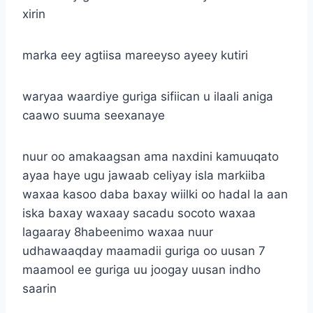
xirin
marka eey agtiisa mareeyso ayeey kutiri
waryaa waardiye guriga sifiican u ilaali aniga
caawo suuma seexanaye
nuur oo amakaagsan ama naxdini kamuuqato
ayaa haye ugu jawaab celiyay isla markiiba
waxaa kasoo daba baxay wiilki oo hadal la aan
iska baxay waxaay sacadu socoto waxaa
lagaaray 8habeenimo waxaa nuur
udhawaaqday maamadii guriga oo uusan 7
maamool ee guriga uu joogay uusan indho
saarin