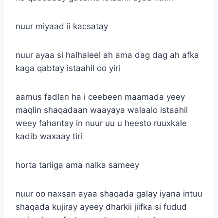
nuur miyaad ii kacsatay
nuur ayaa si halhaleel ah ama dag dag ah afka
kaga qabtay istaahil oo yiri
aamus fadlan ha i ceebeen maamada yeey
maqlin shaqadaan waayaya walaalo istaahil
weey fahantay in nuur uu u heesto ruuxkale
kadib waxaay tiri
horta tariiga ama nalka sameey
nuur oo naxsan ayaa shaqada galay iyana intuu
shaqada kujiray ayeey dharkii jiifka si fudud