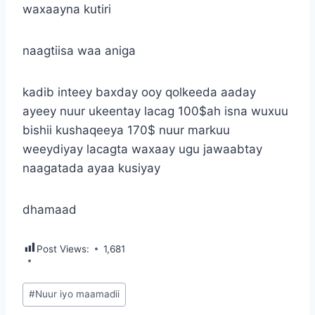
waxaayna kutiri
naagtiisa waa aniga
kadib inteey baxday ooy qolkeeda aaday
ayeey nuur ukeentay lacag 100$ah isna wuxuu
bishii kushaqeeya 170$ nuur markuu
weeydiyay lacagta waxaay ugu jawaabtay
naagatada ayaa kusiyay
dhamaad
Post Views:
1,681
Post
#
Nuur iyo maamadii
Tags: