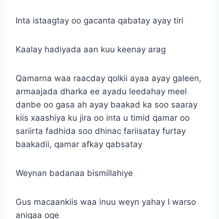
Inta istaagtay oo gacanta qabatay ayay tiri
Kaalay hadiyada aan kuu keenay arag
Qamarna waa raacday qolkii ayaa ayay galeen,
armaajada dharka ee ayadu leedahay meel
danbe oo gasa ah ayay baakad ka soo saaray
kiis xaashiya ku jira oo inta u timid qamar oo
sariirta fadhida soo dhinac fariisatay furtay
baakadii, qamar afkay qabsatay
Weynan badanaa bismillahiye
Gus macaankiis waa inuu weyn yahay I warso
anigaa oge