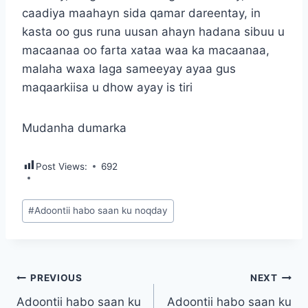
caadiya maahayn sida qamar dareentay, in
kasta oo gus runa uusan ahayn hadana sibuu u
macaanaa oo farta xataa waa ka macaanaa,
malaha waxa laga sameeyay ayaa gus
maqaarkiisa u dhow ayay is tiri
Mudanha dumarka
Post Views:
692
Post
#
Adoontii habo saan ku noqday
Tags:
Post
PREVIOUS
NEXT
Adoontii habo saan ku
Adoontii habo saan ku