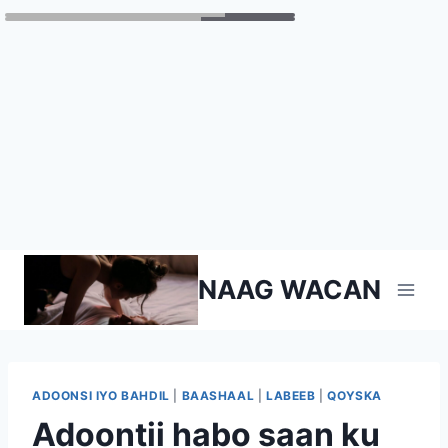
Skip
NAAG WACAN
to
content
ADOONSI IYO BAHDIL
|
BAASHAAL
|
LABEEB
|
QOYSKA
Adoontii habo saan ku