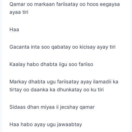
Qamar oo markaan fariisatay oo hoos eegaysa
ayaa tiri
Haa
Gacanta inta soo qabatay oo kicisay ayay tiri
Kaalay habo dhabta iigu soo fariiso
Markay dhabta ugu fariisatay ayay ilamadii ka
tirtay oo daanka ka dhunkatay oo ku tiri
Sidaas dhan miyaa ii jecshay qamar
Haa habo ayay ugu jawaabtay