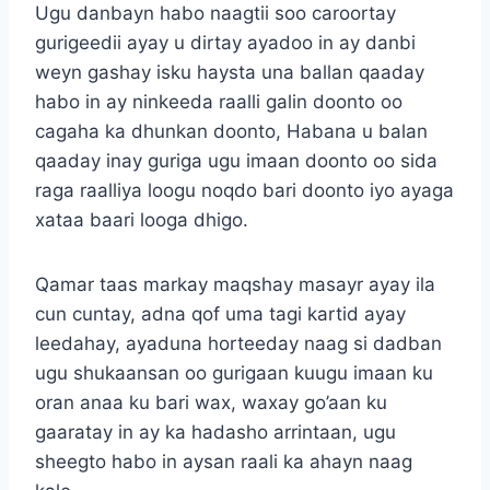
Ugu danbayn habo naagtii soo caroortay
gurigeedii ayay u dirtay ayadoo in ay danbi
weyn gashay isku haysta una ballan qaaday
habo in ay ninkeeda raalli galin doonto oo
cagaha ka dhunkan doonto, Habana u balan
qaaday inay guriga ugu imaan doonto oo sida
raga raalliya loogu noqdo bari doonto iyo ayaga
xataa baari looga dhigo.
Qamar taas markay maqshay masayr ayay ila
cun cuntay, adna qof uma tagi kartid ayay
leedahay, ayaduna horteeday naag si dadban
ugu shukaansan oo gurigaan kuugu imaan ku
oran anaa ku bari wax, waxay go’aan ku
gaaratay in ay ka hadasho arrintaan, ugu
sheegto habo in aysan raali ka ahayn naag