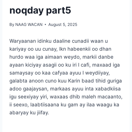
noqday part5
By
NAAG WACAN
August 5, 2025
Waryaanan idinku daaline cunadii waan u
kariyay oo uu cunay, lkn habeenkii oo dhan
hurdo waa iga aimaan weydo, markii danbe
ayaan kiciyay asagii oo ku iri I cafi, maxaad iga
samaysay oo kaa cafyaa ayuu I weydiiyay,
galabta anoon cuno kuu Karin baad tihid guriga
adoo gaajaysan, markaas ayuu inta xabadkiisa
igu seexiyay yiri, waxaas dhib maleh macaanto,
ii seexo, laabtiisaana ku gam ay ilaa waagu ka
abaryay ku jiifay.