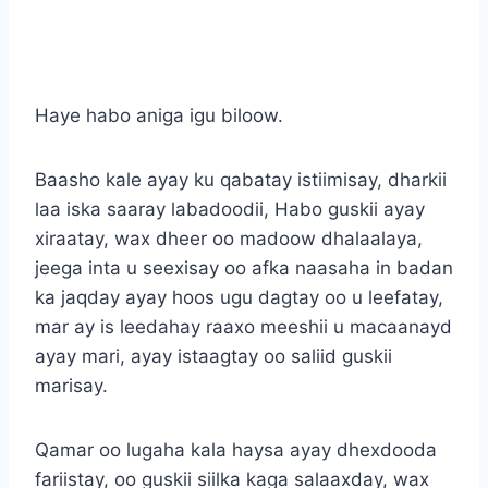
Haye habo aniga igu biloow.
Baasho kale ayay ku qabatay istiimisay, dharkii
laa iska saaray labadoodii, Habo guskii ayay
xiraatay, wax dheer oo madoow dhalaalaya,
jeega inta u seexisay oo afka naasaha in badan
ka jaqday ayay hoos ugu dagtay oo u leefatay,
mar ay is leedahay raaxo meeshii u macaanayd
ayay mari, ayay istaagtay oo saliid guskii
marisay.
Qamar oo lugaha kala haysa ayay dhexdooda
fariistay, oo guskii siilka kaga salaaxday, wax