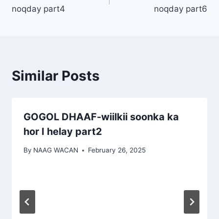
navigation
noqday part4
noqday part6
Similar Posts
GOGOL DHAAF-wiilkii soonka ka
hor I helay part2
By
NAAG WACAN
February 26, 2025