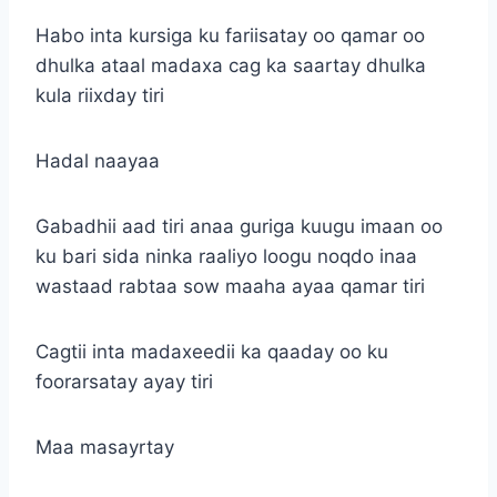
Habo inta kursiga ku fariisatay oo qamar oo
dhulka ataal madaxa cag ka saartay dhulka
kula riixday tiri
Hadal naayaa
Gabadhii aad tiri anaa guriga kuugu imaan oo
ku bari sida ninka raaliyo loogu noqdo inaa
wastaad rabtaa sow maaha ayaa qamar tiri
Cagtii inta madaxeedii ka qaaday oo ku
foorarsatay ayay tiri
Maa masayrtay