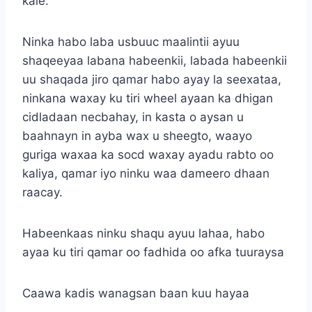
kale.
Ninka habo laba usbuuc maalintii ayuu
shaqeeyaa labana habeenkii, labada habeenkii
uu shaqada jiro qamar habo ayay la seexataa,
ninkana waxay ku tiri wheel ayaan ka dhigan
cidladaan necbahay, in kasta o aysan u
baahnayn in ayba wax u sheegto, waayo
guriga waxaa ka socd waxay ayadu rabto oo
kaliya, qamar iyo ninku waa dameero dhaan
raacay.
Habeenkaas ninku shaqu ayuu lahaa, habo
ayaa ku tiri qamar oo fadhida oo afka tuuraysa
Caawa kadis wanagsan baan kuu hayaa