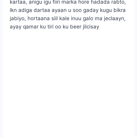
kartaa, anigu igu fiiri marka hore hadada rabto,
lkn adiga dartaa ayaan u soo gaday kugu bikra
jabiyo, hortaana siil kale inuu galo ma jeclaayn,
ayay qamar ku tiri oo ku beer jilcisay