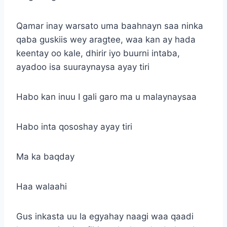
Qamar inay warsato uma baahnayn saa ninka
qaba guskiis wey aragtee, waa kan ay hada
keentay oo kale, dhirir iyo buurni intaba,
ayadoo isa suuraynaysa ayay tiri
Habo kan inuu I gali garo ma u malaynaysaa
Habo inta qososhay ayay tiri
Ma ka baqday
Haa walaahi
Gus inkasta uu la egyahay naagi waa qaadi