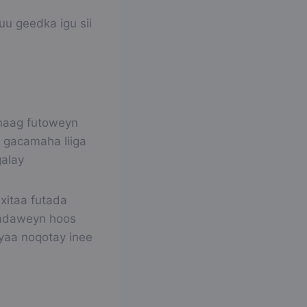
u geedka igu sii
 naag futoweyn
 gacamaha liiga
galay
xitaa futada
utadaweyn hoos
yaa noqotay inee