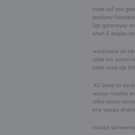
Intee saf soo ga
jeediyey futadaw
iigu garacayey a
ahan 5 daqiqo oo
waxbiyaha ah ka
xitaa ma uusan r
intee ayaa iga jii
Kii 2aad oo asna
waxuu noqday wad
siilka kasoo bixi
ana waxaa dhah
maxad sameenes