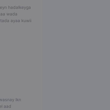
weyn hadalkeyga
 waa wada
utada ayaa kuwii
wasnay lkn
el aad