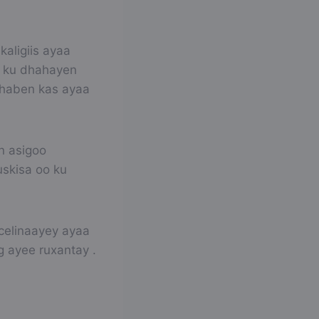
kaligiis ayaa
y ku dhahayen
 haben kas ayaa
n asigoo
uskisa oo ku
 celinaayey ayaa
g ayee ruxantay .