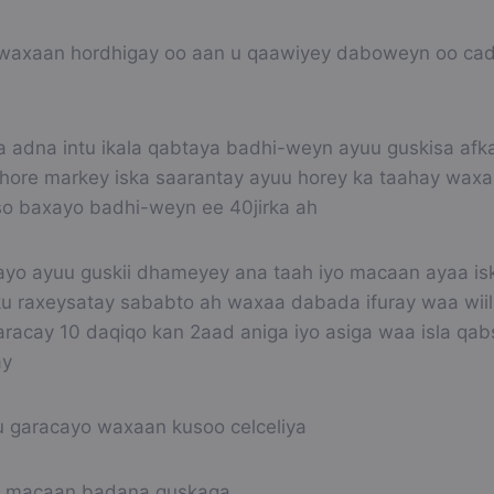
waxaan hordhigay oo aan u qaawiyey daboweyn oo cad
a adna intu ikala qabtaya badhi-weyn ayuu guskisa afka
hore markey iska saarantay ayuu horey ka taahay wax
so baxayo badhi-weyn ee 40jirka ah
hayo ayuu guskii dhameyey ana taah iyo macaan ayaa i
ku raxeysatay sababto ah waxaa dabada ifuray waa wiilk
racay 10 daqiqo kan 2aad aniga iyo asiga waa isla qa
ay
u garacayo waxaan kusoo celceliya
ux macaan badana guskaga