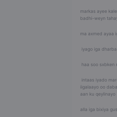
markas ayee kal
badhi-weyn taha
ma axmed ayaa i
iyago iga dharb
haa soo sxbken 
intaas iyado ma
iigalaayo oo dab
aan ku qeylinayo
alla iga bixiya 