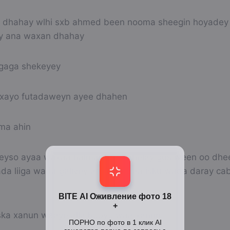
e dhahay wlhi sxb ahmed been nooma sheegin hoyadey
y ana waxan dhahay
gaga shekeyey
axayo futadaweyn ayee dhahen
ma ahin
reyso ayaa waxaa halmar ka warhelay gus ween oo dhe
ada liiga wada galiyey aniga waxaa isku wada daray ca
guska xanun waaye alla hooyo waa xanun.