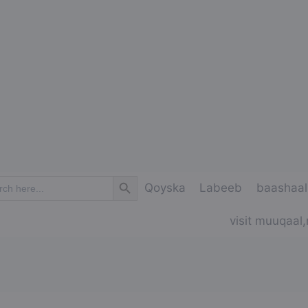
Search Button
ch
Qoyska
Labeeb
baashaal
visit muuqaal,