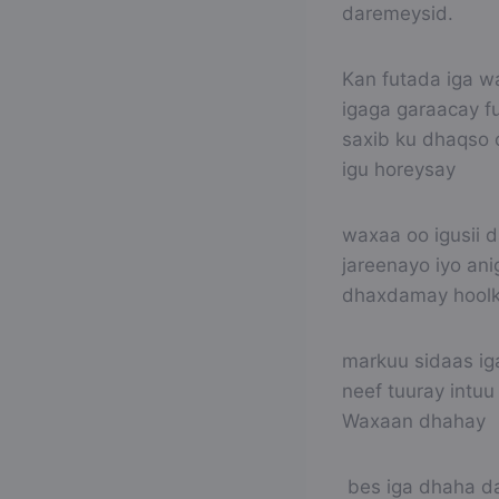
daremeysid.
Kan futada iga wa
igaga garaacay f
saxib ku dhaqso 
igu horeysay
waxaa oo igusii d
jareenayo iyo an
dhaxdamay hoolk
markuu sidaas ig
neef tuuray intu
Waxaan dhahay
bes iga dhaha d