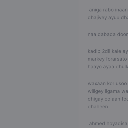
aniga rabo inaan
dhajiyey ayuu dh
naa dabada doon
kadib 2dii kale 
markey forarsato
haayo ayaa dhulk
waxaan kor usoo 
wiligey ligama wa
dhigay oo aan fo
dhaheen
ahmed hoyadisa 