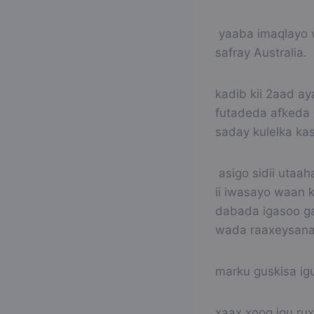
yaaba imaqlayo 
safray Australia.
kadib kii 2aad ay
futadeda afkeda 
saday kulelka ka
asigo sidii utaa
ii iwasayo waan 
dabada igasoo ga
wada raaxeysan
marku guskisa ig
xaax xoog igu r