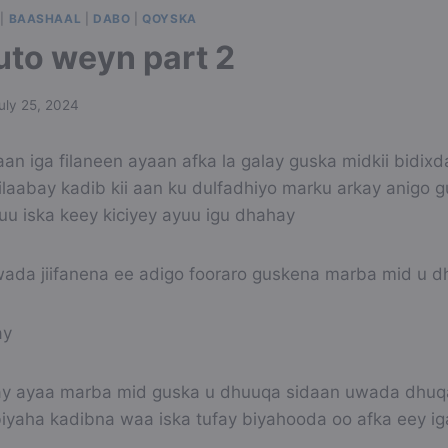
|
BAASHAAL
|
DABO
|
QOYSKA
to weyn part 2
uly 25, 2024
an iga filaneen ayaan afka la galay guska midkii bidixd
ilaabay kadib kii aan ku dulfadhiyo marku arkay anigo 
uu iska keey kiciyey ayuu igu dhahay
da jiifanena ee adigo fooraro guskena marba mid u d
ay
tay ayaa marba mid guska u dhuuqa sidaan uwada dhu
yaha kadibna waa iska tufay biyahooda oo afka eey i