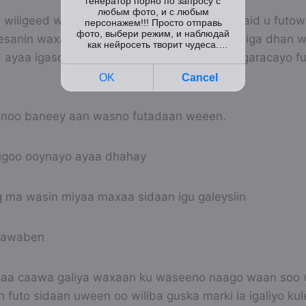
 wiligeed wasin naag aniga oo kale ah oo saaid u futo
esanin waxaa liigu garacay guskii dheeray aniga dhan
d ayaa igasoo daatay asigo oo sidaas iigaga garacayo f
inoo baneey aan wasno futadaan weeen.
igoo ooynayo ayaa dhahay
ag ma wasin miyaa maxaa sidaan igu galeysiin
 jawaben
aa caawa galiya waxaan ku waseeno naago waan soo 
 futo sidaan uween oo wiliba guska marki la igaliyo kul