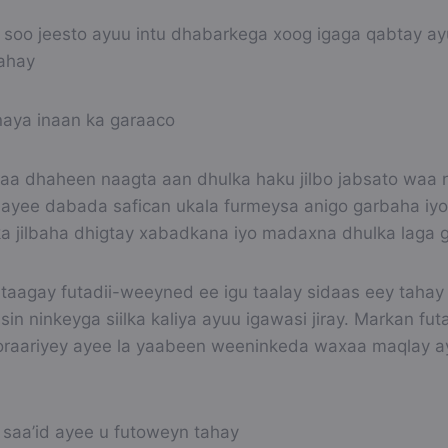
 soo jeesto ayuu intu dhabarkega xoog igaga qabtay ayu
ahay
aya inaan ka garaaco
ayaa dhaheen naagta aan dhulka haku jilbo jabsato waa
 ayee dabada safican ukala furmeysa anigo garbaha iyo
a jilbaha dhigtay xabadkana iyo madaxna dhulka laga 
taagay futadii-weeyned ee igu taalay sidaas eey tahay 
sin ninkeyga siilka kaliya ayuu igawasi jiray. Markan f
oraariyey ayee la yaabeen weeninkeda waxaa maqlay a
saa’id ayee u futoweyn tahay