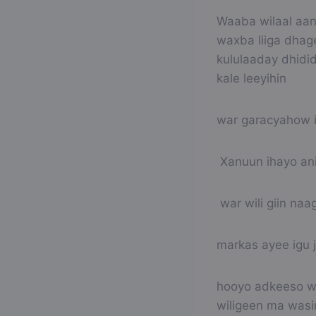
Waaba wilaal aan
waxba liiga dhag
kululaaday dhidi
kale leeyihin
war garacyahow 
Xanuun ihayo an
war wili giin na
markas ayee igu
hooyo adkeeso w
wiligeen ma wasin