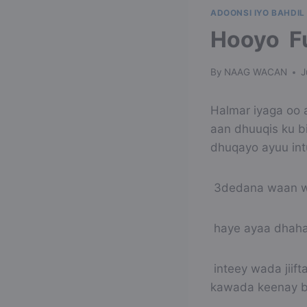
ADOONSI IYO BAHDIL
Hooyo Fu
By
NAAG WACAN
J
Halmar iyaga oo a
aan dhuuqis ku b
dhuqayo ayuu int
3dedana waan wa
haye ayaa dhah
inteey wada jiif
kawada keenay bi