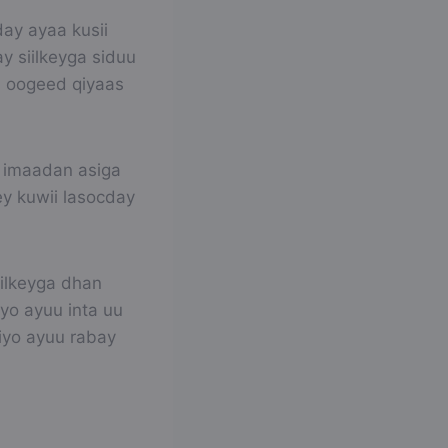
ay ayaa kusii
y siilkeyga siduu
a oogeed qiyaas
 imaadan asiga
ey kuwii lasocday
iilkeyga dhan
yo ayuu inta uu
iyo ayuu rabay