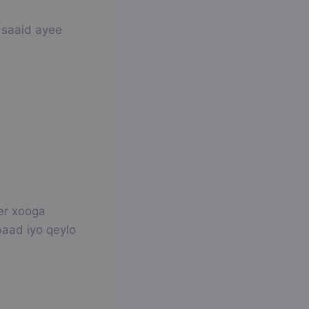
 saaid ayee
er xooga
baad iyo qeylo