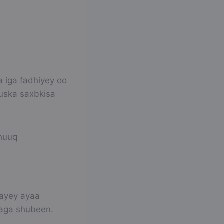
a iga fadhiyey oo
guska saxbkisa
huuq
qayey ayaa
gaga shubeen.