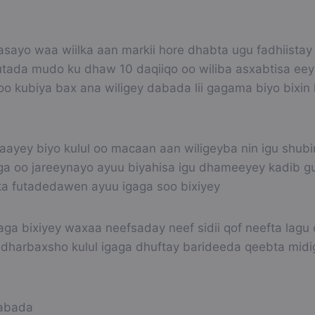
sayo waa wiilka aan markii hore dhabta ugu fadhiistay 
utada mudo ku dhaw 10 daqiiqo oo wiliba asxabtisa ee
oo kubiya bax ana wiligey dabada lii gagama biyo bixin
aayey biyo kulul oo macaan aan wiligeyba nin igu shubi
iga oo jareeynayo ayuu biyahisa igu dhameeyey kadib g
a futadedawen ayuu igaga soo bixiyey
aga bixiyey waxaa neefsaday neef sidii qof neefta lagu
u dharbaxsho kulul igaga dhuftay barideeda qeebta midi
abada