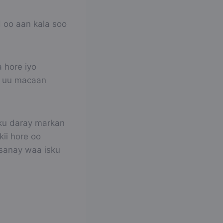
 oo aan kala soo
 hore iyo
a uu macaan
sku daray markan
ii hore oo
bsanay waa isku