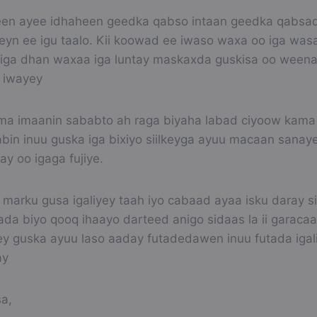
leen ayee idhaheen geedka qabso intaan geedka qabsad
eyn ee igu taalo. Kii koowad ee iwaso waxa oo iga wasa
niga dhan waxaa iga luntay maskaxda guskisa oo ween
 iwayey
ma imaanin sababto ah raga biyaha labad ciyoow kama
abin inuu guska iga bixiyo siilkeyga ayuu macaan sanay
day oo igaga fujiye.
 marku gusa igaliyey taah iyo cabaad ayaa isku daray s
a biyo qooq ihaayo darteed anigo sidaas la ii garacaa
yey guska ayuu laso aaday futadedawen inuu futada igal
ay
a,