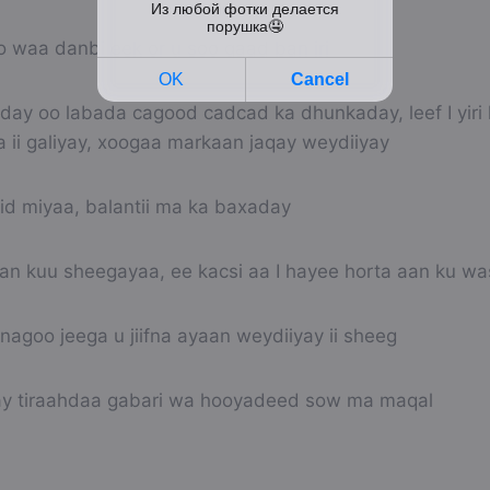
o waa danbi eek or u soo qaad ban iri
ay oo labada cagood cadcad ka dhunkaday, leef I yiri le
a ii galiyay, xoogaa markaan jaqay weydiiyay
id miyaa, balantii ma ka baxaday
n kuu sheegayaa, ee kacsi aa I hayee horta aan ku was
agoo jeega u jiifna ayaan weydiiyay ii sheeg
y tiraahdaa gabari wa hooyadeed sow ma maqal