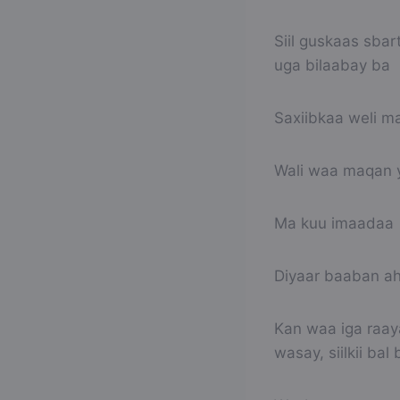
Siil guskaas sbar
uga bilaabay ba
Saxiibkaa weli m
Wali waa maqan y
Ma kuu imaadaa
Diyaar baaban aha
Kan waa iga raaya
wasay, siilkii ba