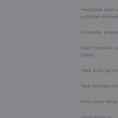
Hooyadaa saan u r
jeclaataa markaa
Hooyaday anigaa
Haa hooyadaa, xa
hubay
Yaab ayaa iga soo
Waa beentaa wal
Inay runaty taha
Haye ayaan iri