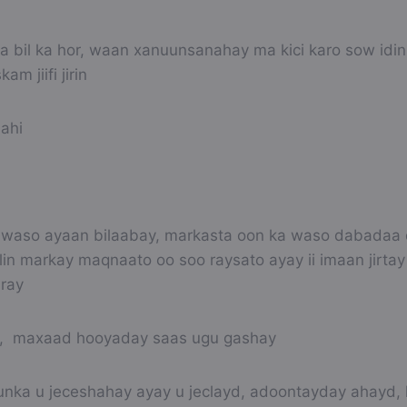
ba bil ka hor, waan xanuunsanahay ma kici karo sow idin
m jiifi jirin
aahi
waso ayaan bilaabay, markasta oon ka waso dabadaa dil
n markay maqnaato oo soo raysato ayay ii imaan jirta
iray
y, maxaad hooyaday saas ugu gashay
nka u jeceshahay ayay u jeclayd, adoontayday ahayd, h