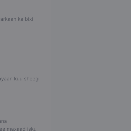
arkaan ka bixi
ayaan kuu sheegi
ana
 ee maxaad isku