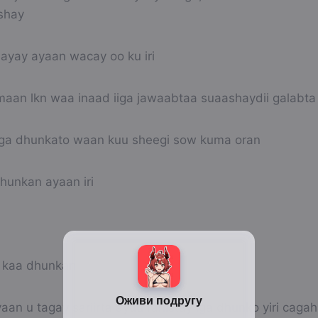
shay
ayay ayaan wacay oo ku iri
maan lkn waa inaad iiga jawaabtaa suaashaydii galabta
ga dhunkato waan kuu sheegi sow kuma oran
unkan ayaan iri
 kaa dhunkan
aan u tagay sariirta ayuu fariistay iga dhunko yiri caga