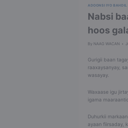
ADOONSI IYO BAHDIL
Nabsi ba
hoos gala
By
NAAG WACAN
J
Gurigii baan taga
raaxaysanyay, sar
wasayay.
Waxaase igu jirt
igama maaraantid 
Duhurkii markaan 
ayaan fiirsaday, 