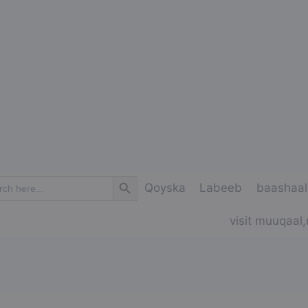
Search Button
ch
Qoyska
Labeeb
baashaal
visit muuqaal,