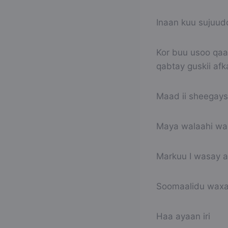
Inaan kuu sujuud
Kor buu usoo qaad
qabtay guskii afk
Maad ii sheegays
Maya walaahi waa
Markuu I wasay an
Soomaalidu waxa
Haa ayaan iri