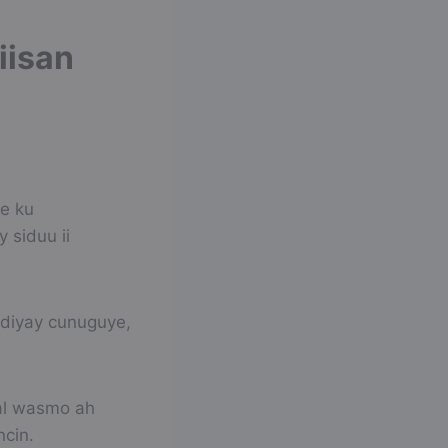
iisan
se ku
 siduu ii
hdiyay cunuguye,
aal wasmo ah
ncin.