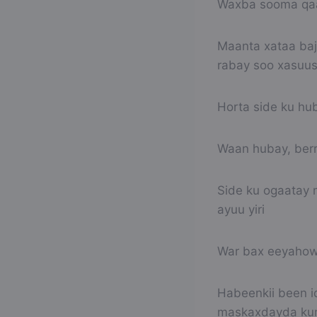
Waxba sooma qaa
Maanta xataa baja
rabay soo xasuust
Horta side ku hu
Waan hubay, berr
Side ku ogaatay 
ayuu yiri
War bax eeyahow 
Habeenkii been i
maskaxdayda kuma