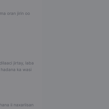
ma oran jirin oo
aaci jirtay, laba
y hadana ka wasi
ana ii naxariisan