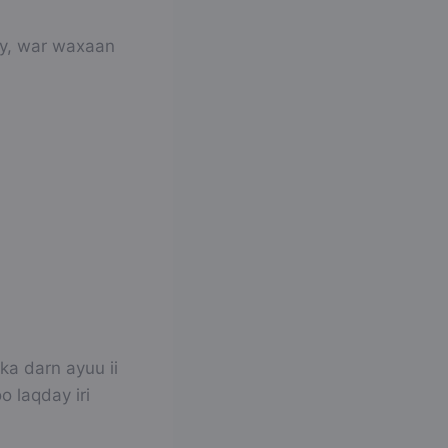
ay, war waxaan
ka darn ayuu ii
o laqday iri