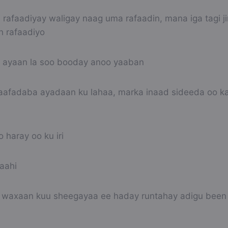
afaadiyay waligay naag uma rafaadin, mana iga tagi jir
n rafaadiyo
 ayaan la soo booday anoo yaaban
afadaba ayadaan ku lahaa, marka inaad sideeda oo k
 haray oo ku iri
aahi
y waxaan kuu sheegayaa ee haday runtahay adigu been