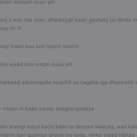
dan walaahi ayuu yiri
aj ii wac ma oran, dharkaygii baan gashaty oo illinka m
ay oo iri
btay inaan kuu soo noqon doono
ina waad soo noqon ayuu yiri
markaad adoontayda noqotid oo cagaha iga dhunkatid 
intaan iri baan baxay asagoo qoslaya
diin sheegi mayo kacsi baan la seexan waayay, wax kal
jirin aan guskiisa ahayn iyo asga, ninka waad rabtaa