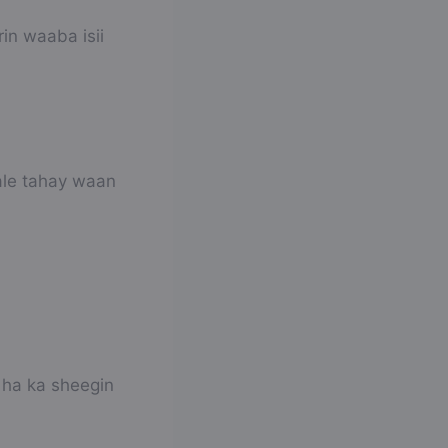
in waaba isii
ale tahay waan
 ha ka sheegin