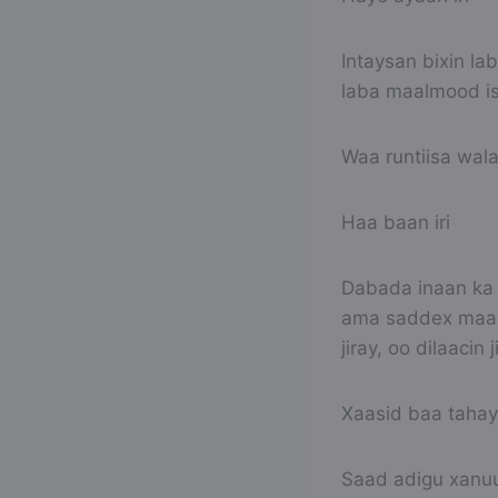
Intaysan bixin la
laba maalmood iska
Waa runtiisa wal
Haa baan iri
Dabada inaan ka 
ama saddex maali
jiray, oo dilaacin j
Xaasid baa taha
Saad adigu xanuu