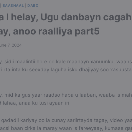
|
BAASHAAL
|
DABO
a I helay, Ugu danbayn cagah
y, anoo raalliya part5
une 7, 2024
y, sidii maalintii hore oo kale maahayn xanuunku, waan
iirta inta ku seexday laguha isku dhajiyay soo xasuustay
ay, mid ka gus yaar raadso haba u laaban, waaba is ma
lahaa, anaa ku tusi ayaan iri
qadadii kariyay oo la cunay sariirtayda tagay, video y
kacsi baan cirka la maray waan is fareeyaay, kumase qa