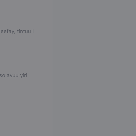
efay, tintuu I
o ayuu yiri