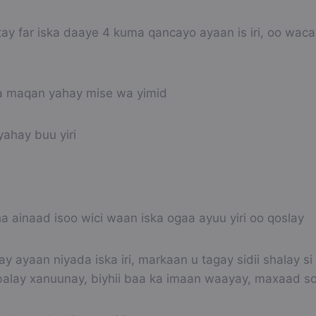
tay far iska daaye 4 kuma qancayo ayaan is iri, oo wac
a maqan yahay mise wa yimid
ahay buu yiri
 ainaad isoo wici waan iska ogaa ayuu yiri oo qoslay
y ayaan niyada iska iri, markaan u tagay sidii shalay si 
l balay xanuunay, biyhii baa ka imaan waayay, maxaad so