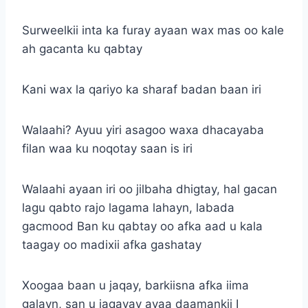
Surweelkii inta ka furay ayaan wax mas oo kale
ah gacanta ku qabtay
Kani wax la qariyo ka sharaf badan baan iri
Walaahi? Ayuu yiri asagoo waxa dhacayaba
filan waa ku noqotay saan is iri
Walaahi ayaan iri oo jilbaha dhigtay, hal gacan
lagu qabto rajo lagama lahayn, labada
gacmood Ban ku qabtay oo afka aad u kala
taagay oo madixii afka gashatay
Xoogaa baan u jaqay, barkiisna afka iima
galayn, san u jaqayay ayaa daamankii I