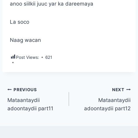
anoo siilkii juuc yar ka dareemaya
La soco
Naag wacan
Post Views:
621
Post
PREVIOUS
NEXT
Mataantaydii
Mataantaydii
navigation
adoontaydii part11
adoontaydii part12