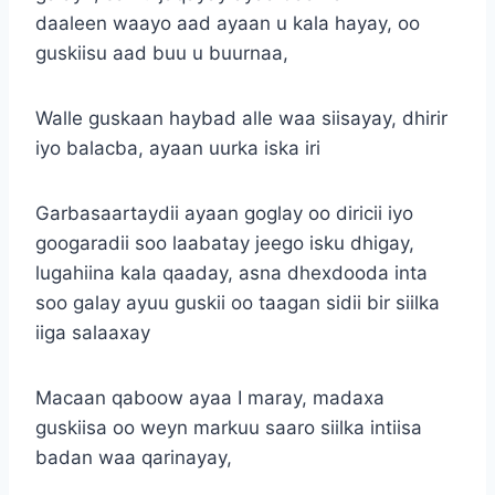
daaleen waayo aad ayaan u kala hayay, oo
guskiisu aad buu u buurnaa,
Walle guskaan haybad alle waa siisayay, dhirir
iyo balacba, ayaan uurka iska iri
Garbasaartaydii ayaan goglay oo diricii iyo
googaradii soo laabatay jeego isku dhigay,
lugahiina kala qaaday, asna dhexdooda inta
soo galay ayuu guskii oo taagan sidii bir siilka
iiga salaaxay
Macaan qaboow ayaa I maray, madaxa
guskiisa oo weyn markuu saaro siilka intiisa
badan waa qarinayay,