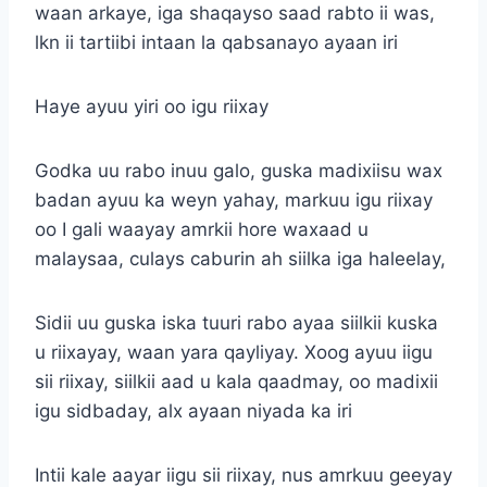
waan arkaye, iga shaqayso saad rabto ii was,
lkn ii tartiibi intaan la qabsanayo ayaan iri
Haye ayuu yiri oo igu riixay
Godka uu rabo inuu galo, guska madixiisu wax
badan ayuu ka weyn yahay, markuu igu riixay
oo I gali waayay amrkii hore waxaad u
malaysaa, culays caburin ah siilka iga haleelay,
Sidii uu guska iska tuuri rabo ayaa siilkii kuska
u riixayay, waan yara qayliyay. Xoog ayuu iigu
sii riixay, siilkii aad u kala qaadmay, oo madixii
igu sidbaday, alx ayaan niyada ka iri
Intii kale aayar iigu sii riixay, nus amrkuu geeyay