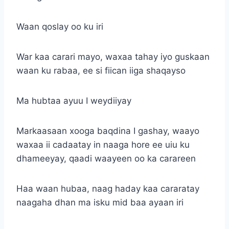
Waan qoslay oo ku iri
War kaa carari mayo, waxaa tahay iyo guskaan
waan ku rabaa, ee si fiican iiga shaqayso
Ma hubtaa ayuu I weydiiyay
Markaasaan xooga baqdina I gashay, waayo
waxaa ii cadaatay in naaga hore ee uiu ku
dhameeyay, qaadi waayeen oo ka carareen
Haa waan hubaa, naag haday kaa cararatay
naagaha dhan ma isku mid baa ayaan iri