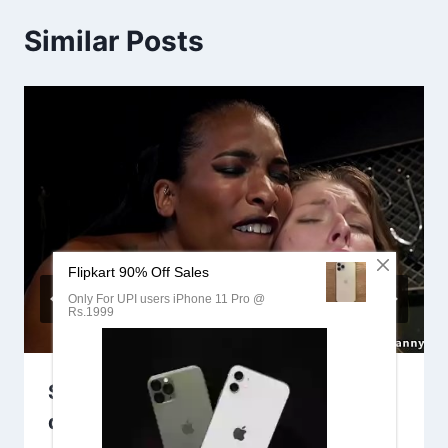
Similar Posts
Sirtii aniga iyo saaxiibtay noo
qarsoonayd