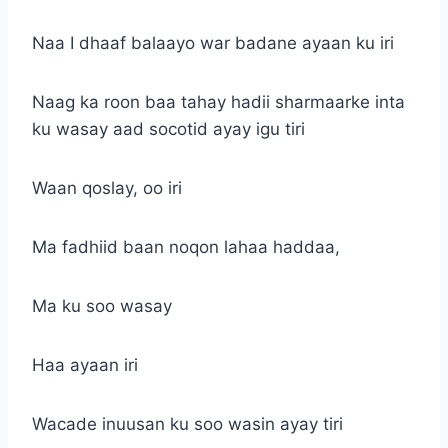
Naa I dhaaf balaayo war badane ayaan ku iri
Naag ka roon baa tahay hadii sharmaarke inta
ku wasay aad socotid ayay igu tiri
Waan qoslay, oo iri
Ma fadhiid baan noqon lahaa haddaa,
Ma ku soo wasay
Haa ayaan iri
Wacade inuusan ku soo wasin ayay tiri