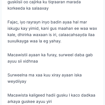
guskiisii oo cajirka ku tiqraaran marada
korkeeda ka salaaxay
Fajac, iyo rayrayn inyo badin ayaa hal mar
iskugu kay yimid, kani gus maahan ee waa wax
kale, dhirirka waxaan is iri, calaacahsayda ilaa
suxulkayga waa la eg yahay.
Macawistii ayaan ka furay, surweel daba gab
ayuu sii xidhnaa
Surweelna ma xaa kuu xiray ayaan iska
weydiiyay
Macawista kaligeed hadii gusku I kaco dadkaa
arkaya guskee ayuu yiri