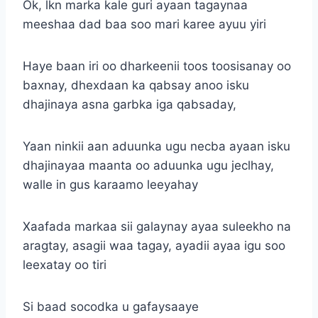
Ok, lkn marka kale guri ayaan tagaynaa
meeshaa dad baa soo mari karee ayuu yiri
Haye baan iri oo dharkeenii toos toosisanay oo
baxnay, dhexdaan ka qabsay anoo isku
dhajinaya asna garbka iga qabsaday,
Yaan ninkii aan aduunka ugu necba ayaan isku
dhajinayaa maanta oo aduunka ugu jeclhay,
walle in gus karaamo leeyahay
Xaafada markaa sii galaynay ayaa suleekho na
aragtay, asagii waa tagay, ayadii ayaa igu soo
leexatay oo tiri
Si baad socodka u gafaysaaye