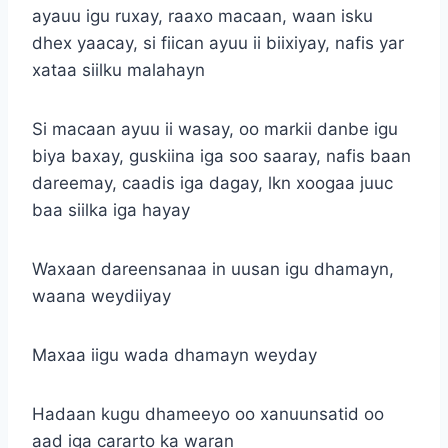
ayauu igu ruxay, raaxo macaan, waan isku
dhex yaacay, si fiican ayuu ii biixiyay, nafis yar
xataa siilku malahayn
Si macaan ayuu ii wasay, oo markii danbe igu
biya baxay, guskiina iga soo saaray, nafis baan
dareemay, caadis iga dagay, lkn xoogaa juuc
baa siilka iga hayay
Waxaan dareensanaa in uusan igu dhamayn,
waana weydiiyay
Maxaa iigu wada dhamayn weyday
Hadaan kugu dhameeyo oo xanuunsatid oo
aad iga cararto ka waran