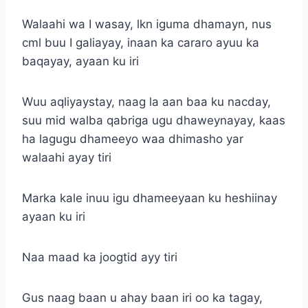
Walaahi wa I wasay, lkn iguma dhamayn, nus
cml buu I galiayay, inaan ka cararo ayuu ka
baqayay, ayaan ku iri
Wuu aqliyaystay, naag la aan baa ku nacday,
suu mid walba qabriga ugu dhaweynayay, kaas
ha lagugu dhameeyo waa dhimasho yar
walaahi ayay tiri
Marka kale inuu igu dhameeyaan ku heshiinay
ayaan ku iri
Naa maad ka joogtid ayy tiri
Gus naag baan u ahay baan iri oo ka tagay,