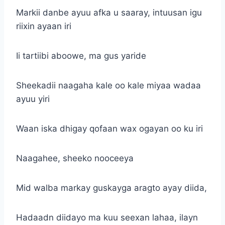
Markii danbe ayuu afka u saaray, intuusan igu
riixin ayaan iri
Ii tartiibi aboowe, ma gus yaride
Sheekadii naagaha kale oo kale miyaa wadaa
ayuu yiri
Waan iska dhigay qofaan wax ogayan oo ku iri
Naagahee, sheeko nooceeya
Mid walba markay guskayga aragto ayay diida,
Hadaadn diidayo ma kuu seexan lahaa, ilayn