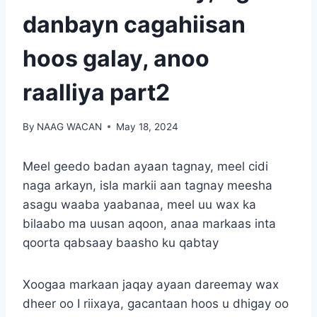
danbayn cagahiisan
hoos galay, anoo
raalliya part2
By
NAAG WACAN
May 18, 2024
Meel geedo badan ayaan tagnay, meel cidi
naga arkayn, isla markii aan tagnay meesha
asagu waaba yaabanaa, meel uu wax ka
bilaabo ma uusan aqoon, anaa markaas inta
qoorta qabsaay baasho ku qabtay
Xoogaa markaan jaqay ayaan dareemay wax
dheer oo I riixaya, gacantaan hoos u dhigay oo