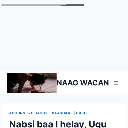
Skip
NAAG WACAN
to
content
ADOONSI IYO BAHDIL
|
BAASHAAL
|
DABO
Nabsi baa I helay, Ugu