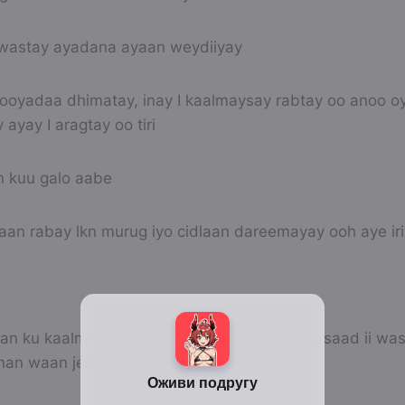
astay ayadana ayaan weydiiyay
i hooyadaa dhimatay, inay I kaalmaysay rabtay oo anoo 
ayay I aragtay oo tiri
n kuu galo aabe
an rabay lkn murug iyo cidlaan dareemayay ooh aye iri
an ku kaalmeeyaan rabaa, naag kuu noqdo, saad ii wa
han waan jeclahay