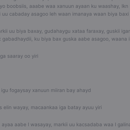
 iyo boobsiis, aaabe waa xanuun ayaan ku waashay, lkn 
ii uu cabaday asagoo leh waan imanaya waan biya baxi
rkii uu biya baxay, gudahaygu xataa faraxay, guskii iga
bax gabadhaydii, ku biya bax guska aabe asagoo, waana
ga saaray oo yiri
 igu fogaysay xanuun miiran bay ahayd
s elin wayay, macaankaa iga batay ayuu yiri
ayaa aabe I wasayay, markii uu kacsadaba waa I galinaya