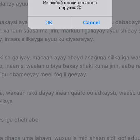
lahay ayuu yiri
aaxaysi aya anoo bilowday, caagii yara aaduu dabaday
yay, xanuun saasa ma jirin, markuu I galiayay ayuu shiday
y, intaas siilkayga ayuu ku ciyaarayay.
kiisa galiyay, macaan ayay ahayd asaguna siilka iga wa
ro, inaan si waalan u biya baxay shaki kuma jirin, aabe r
 igu dhameeyay meel fog ii geeyay.
, waxaan isku dayay inaan qaato oo adkaysti, waase 
liaya
es iga dheh abe
 dhaga uma lahayn, wuxuu la mid ahaan sidii qof aduu