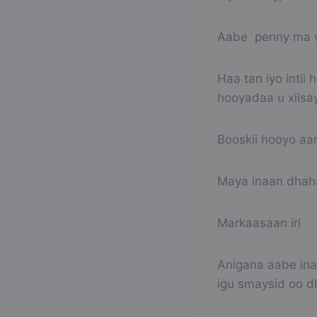
Aabe penny ma w
Haa tan iyo inti
hooyadaa u xiisay 
Booskii hooyo aa
Maya inaan dhaha
Markaasaan iri
Anigana aabe ina
igu smaysid oo d