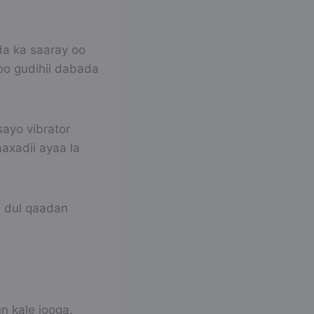
da ka saaray oo
 oo gudihii dabada
sayo vibrator
aaxadii ayaa la
u dul qaadan
n kale jooga,