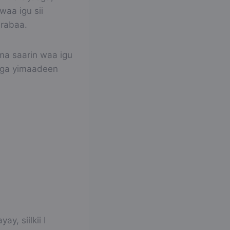
waa igu sii
 rabaa.
ma saarin waa igu
 iga yimaadeen
y, siilkii I