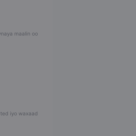
oynaya maalin oo
sted iyo waxaad