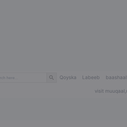
Search Button
ch
Qoyska
Labeeb
baashaal
visit muuqaal,