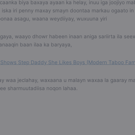
caanka biya baxaya ayaan ka helay, inuu iga joojiyo ma
iska iri penny maxay smayn doontaa markau ogaato in
onaa asagu, waana weydiiyay, wuxuuna yiri
aya, waayo dhowr habeen inaan aniga sariirta ila see
anaaqin baan ilaa ka baryaya,
 Shows Step Daddy She Likes Boys (Modern Taboo Fami
 waa jeclahay, waxaana u malayn waxaa la gaaray mar
y ee sharmuutadiisa noqon lahaa.