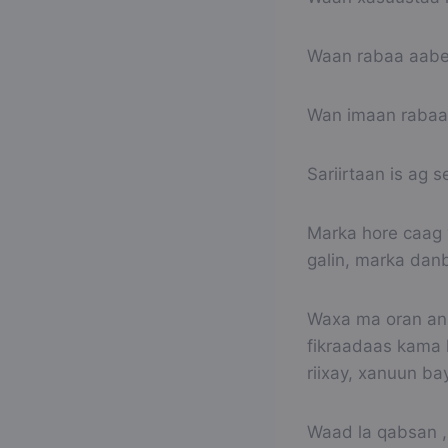
Waan rabaa aabe 
Wan imaan rabaa 
Sariirtaan is ag 
Marka hore caag 
galin, marka dan
Waxa ma oran anig
fikraadaas kama 
riixay, xanuun ba
Waad la qabsan , 