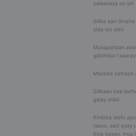
salaaxaya oo yiri
Siilka aan timaha
sida loo xiiro
Musqushaan aadnay
gabihiisa I saaray
Maxaad samayn a
Siilkaan kaa lee
galay siilkii
Kintirka leefo a
raaxo, aad ayay 
biya baxay, inuu 