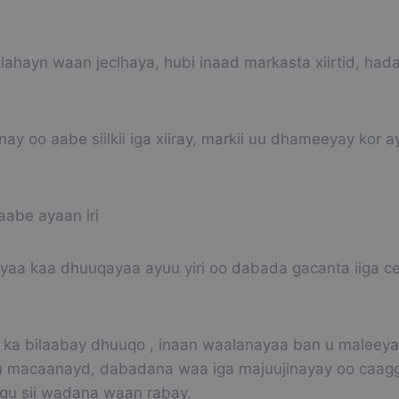
 lahayn waan jeclhaya, hubi inaad markasta xiirtid, ha
 oo aabe siilkii iga xiiray, markii uu dhameeyay kor a
abe ayaan iri
fayaa kaa dhuuqayaa ayuu yiri oo dabada gacanta iiga c
yu ka bilaabay dhuuqo , inaan waalanayaa ban u maleey
u macaanayd, dabadana waa iga majuujinayay oo caaggi
igu sii wadana waan rabay.