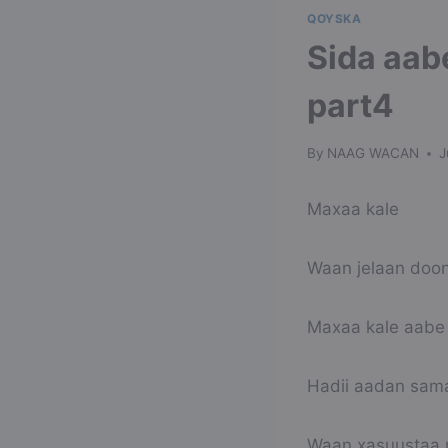
QOYSKA
Sida aab
part4
By
NAAG WACAN
J
Maxaa kale
Waan jelaan doon
Maxaa kale aabe
Hadii aadan sam
Waan xasuustaa m