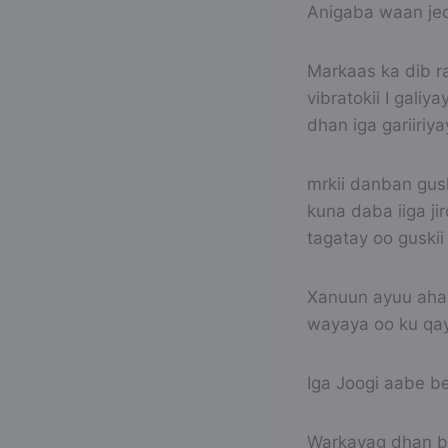
Anigaba waan jec
Markaas ka dib r
vibratokii I gali
dhan iga gariiriya
mrkii danban gus
kuna daba iiga ji
tagatay oo guskii
Xanuun ayuu ahaa
wayaya oo ku qay
Iga Joogi aabe b
Warkayag dhan ba