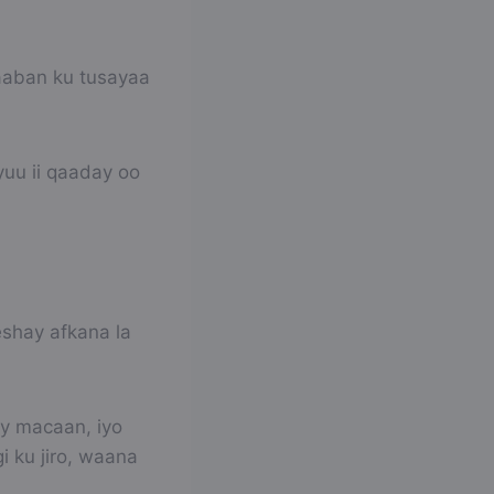
daaban ku tusayaa
yuu ii qaaday oo
eshay afkana la
ay macaan, iyo
 ku jiro, waana