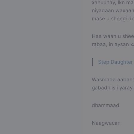
xanuunay, lkn ma
niyadaan waxaan 
mase u sheegi do
Haa waan u sheeg
rabaa, in aysan x
Step Daughter
Wasmada aabahay
gabadhiisii yara
dhammaad
Naagwacan