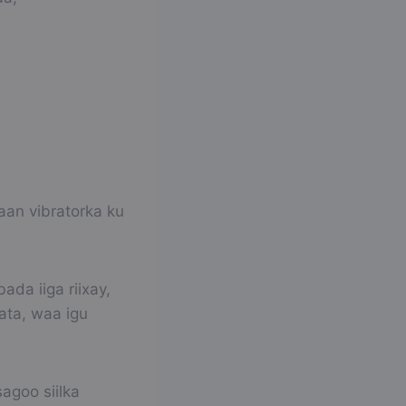
aan vibratorka ku
ada iiga riixay,
ata, waa igu
agoo siilka