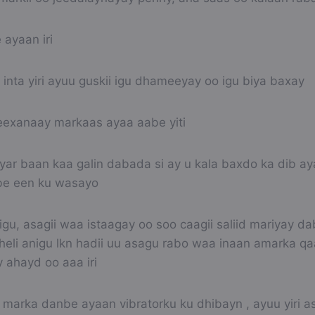
ayaan iri
inta yiri ayuu guskii igu dhameeyay oo igu biya baxay
seexanaay markaas ayaa aabe yiti
yar baan kaa galin dabada si ay u kala baxdo ka dib ay
be een ku wasayo
u, asagii waa istaagay oo soo caagii saliid mariyay dab
heli anigu lkn hadii uu asagu rabo waa inaan amarka qa
y ahayd oo aaa iri
marka danbe ayaan vibratorku ku dhibayn , ayuu yiri as