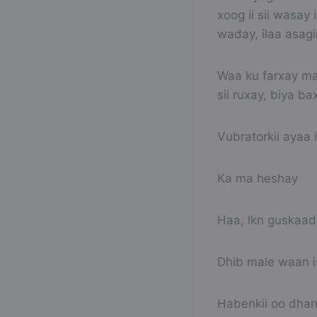
xoog ii sii wasay
waday, ilaa asag
Waa ku farxay ma
sii ruxay, biya 
Vubratorkii ayaa i
Ka ma heshay
Haa, lkn guskaad
Dhib male waan i
Habenkii oo dhan 