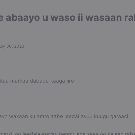
e abaayo u waso ii wasaan r
uly 30, 2023
taa markuu dabada kaaga jiro
ayn waxaan ku amro aabe jeedal ayuu kuugu garaaci
arkii oo jeedalaynayay penny, ana saas oo kalaan rab