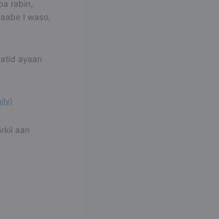
ba rabin,
 aabe I waso,
xatid ayaan
ly)
kii aan