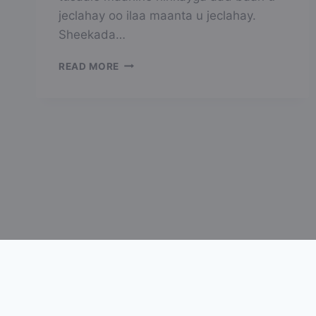
jeclahay oo ilaa maanta u jeclahay.
Sheekada…
MISKIINKII
READ MORE
I
QABAY
IYO
LIBAAXYADII
AAN
ADOONTA
U
LAHAA