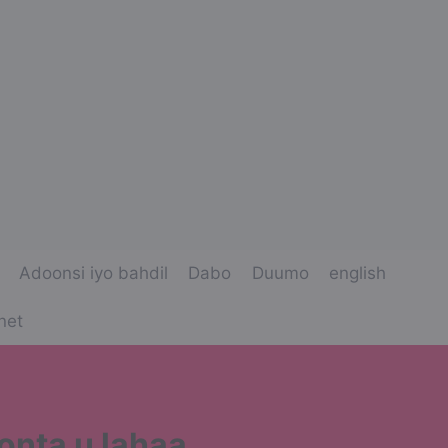
Adoonsi iyo bahdil
Dabo
Duumo
english
net
oonta u lahaa