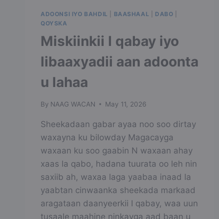
ADOONSI IYO BAHDIL
|
BAASHAAL
|
DABO
|
QOYSKA
Miskiinkii I qabay iyo
libaaxyadii aan adoonta
u lahaa
By
NAAG WACAN
May 11, 2026
Sheekadaan gabar ayaa noo soo dirtay
waxayna ku bilowday Magacayga
waxaan ku soo gaabin N waxaan ahay
xaas la qabo, hadana tuurata oo leh nin
saxiib ah, waxaa laga yaabaa inaad la
yaabtan cinwaanka sheekada markaad
aragataan daanyeerkii I qabay, waa uun
tusaale maahine ninkayga aad baan u