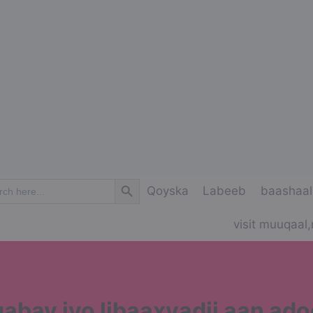
Search Button
ch
Qoyska
Labeeb
baashaal
visit muuqaal,
 qabay iyo libaaxyadii aan ad