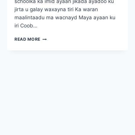
schoolka ka imid ayaan jikada ayadoo ku
jirta u galay waxayna tiri Ka waran
maalintaadu ma wacnayd Maya ayaan ku
iri Coob…
HOOYAA
READ MORE
ADOON
IGA
DHIGATAY