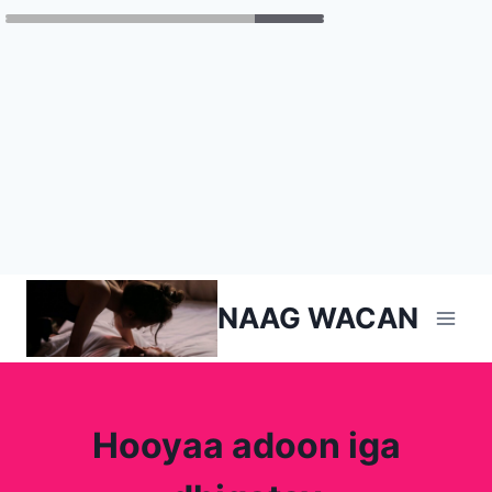
Skip
NAAG WACAN
to
content
Hooyaa adoon iga