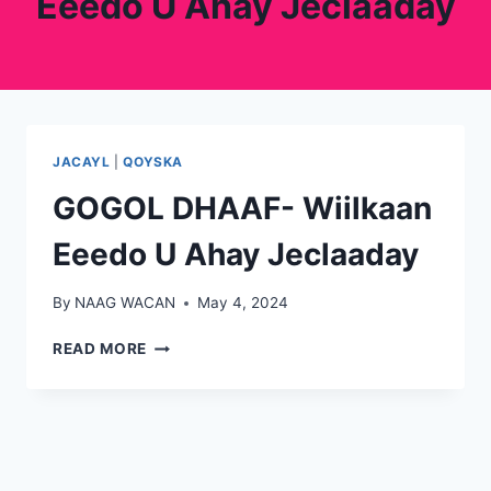
Eeedo U Ahay Jeclaaday
JACAYL
|
QOYSKA
GOGOL DHAAF- Wiilkaan
Eeedo U Ahay Jeclaaday
By
NAAG WACAN
May 4, 2024
GOGOL
READ MORE
DHAAF-
WIILKAAN
EEEDO
U
AHAY
JECLAADAY