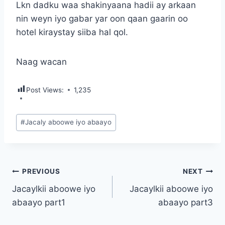
Lkn dadku waa shakinyaana hadii ay arkaan
nin weyn iyo gabar yar oon qaan gaarin oo
hotel kiraystay siiba hal qol.
Naag wacan
Post Views:
1,235
Post
#
Jacaly aboowe iyo abaayo
Tags:
Post
PREVIOUS
NEXT
Jacaylkii aboowe iyo
Jacaylkii aboowe iyo
navigation
abaayo part1
abaayo part3