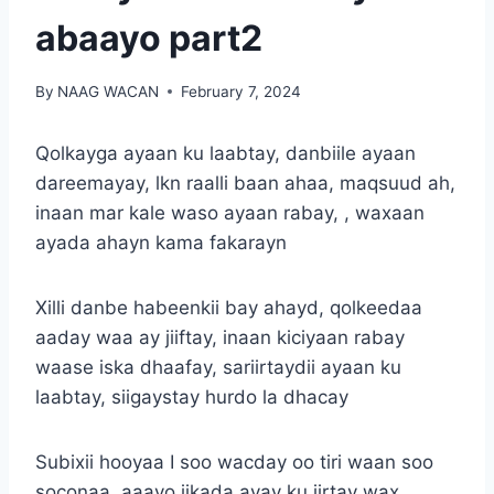
abaayo part2
By
NAAG WACAN
February 7, 2024
Qolkayga ayaan ku laabtay, danbiile ayaan
dareemayay, lkn raalli baan ahaa, maqsuud ah,
inaan mar kale waso ayaan rabay, , waxaan
ayada ahayn kama fakarayn
Xilli danbe habeenkii bay ahayd, qolkeedaa
aaday waa ay jiiftay, inaan kiciyaan rabay
waase iska dhaafay, sariirtaydii ayaan ku
laabtay, siigaystay hurdo la dhacay
Subixii hooyaa I soo wacday oo tiri waan soo
soconaa, aaayo jikada ayay ku jirtay wax