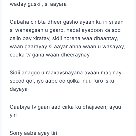
waday guskii, si aayara
Gabaha ciribta dheer gasho ayaan ku iri si aan
si wanaagsan u gaaro, hadal ayadoon ka soo
celin bay xiratay, sidii horena waa dhaantay,
waan gaarayay si aayar ahna waan u wasayay,
codka tv gana waan dheeraynay
Sidii anagoo u raaxaysnayana ayaan maqlnay
socod qof, iyo aabe oo qolka inuu furo isku
dayaya
Gaabiya tv gaan aad cirka ku dhajiseen, ayuu
yiri
Sorry aabe ayay tiri