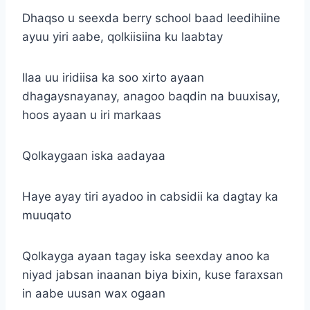
Dhaqso u seexda berry school baad leedihiine
ayuu yiri aabe, qolkiisiina ku laabtay
Ilaa uu iridiisa ka soo xirto ayaan
dhagaysnayanay, anagoo baqdin na buuxisay,
hoos ayaan u iri markaas
Qolkaygaan iska aadayaa
Haye ayay tiri ayadoo in cabsidii ka dagtay ka
muuqato
Qolkayga ayaan tagay iska seexday anoo ka
niyad jabsan inaanan biya bixin, kuse faraxsan
in aabe uusan wax ogaan