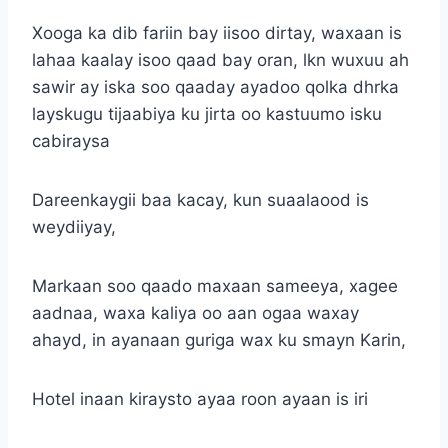
Xooga ka dib fariin bay iisoo dirtay, waxaan is
lahaa kaalay isoo qaad bay oran, lkn wuxuu ah
sawir ay iska soo qaaday ayadoo qolka dhrka
layskugu tijaabiya ku jirta oo kastuumo isku
cabiraysa
Dareenkaygii baa kacay, kun suaalaood is
weydiiyay,
Markaan soo qaado maxaan sameeya, xagee
aadnaa, waxa kaliya oo aan ogaa waxay
ahayd, in ayanaan guriga wax ku smayn Karin,
Hotel inaan kiraysto ayaa roon ayaan is iri