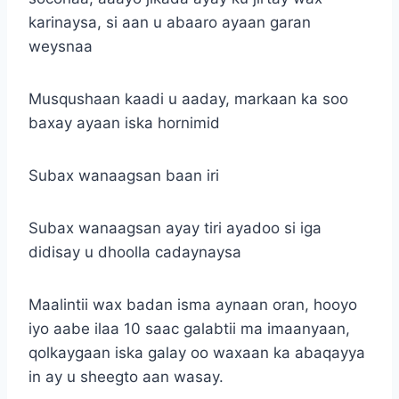
karinaysa, si aan u abaaro ayaan garan
weysnaa
Musqushaan kaadi u aaday, markaan ka soo
baxay ayaan iska hornimid
Subax wanaagsan baan iri
Subax wanaagsan ayay tiri ayadoo si iga
didisay u dhoolla cadaynaysa
Maalintii wax badan isma aynaan oran, hooyo
iyo aabe ilaa 10 saac galabtii ma imaanyaan,
qolkaygaan iska galay oo waxaan ka abaqayya
in ay u sheegto aan wasay.