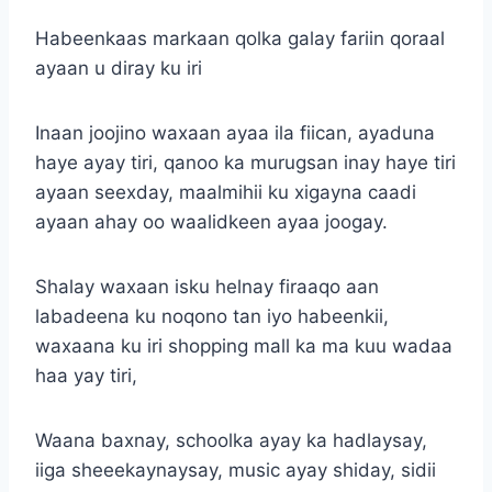
Habeenkaas markaan qolka galay fariin qoraal
ayaan u diray ku iri
Inaan joojino waxaan ayaa ila fiican, ayaduna
haye ayay tiri, qanoo ka murugsan inay haye tiri
ayaan seexday, maalmihii ku xigayna caadi
ayaan ahay oo waalidkeen ayaa joogay.
Shalay waxaan isku helnay firaaqo aan
labadeena ku noqono tan iyo habeenkii,
waxaana ku iri shopping mall ka ma kuu wadaa
haa yay tiri,
Waana baxnay, schoolka ayay ka hadlaysay,
iiga sheeekaynaysay, music ayay shiday, sidii