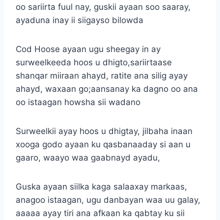
oo sariirta fuul nay, guskii ayaan soo saaray,
ayaduna inay ii siigayso bilowda
Cod Hoose ayaan ugu sheegay in ay
surweelkeeda hoos u dhigto,sariirtaase
shanqar miiraan ahayd, ratite ana silig ayay
ahayd, waxaan go;aansanay ka dagno oo ana
oo istaagan howsha sii wadano
Surweelkii ayay hoos u dhigtay, jilbaha inaan
xooga godo ayaan ku qasbanaaday si aan u
gaaro, waayo waa gaabnayd ayadu,
Guska ayaan siilka kaga salaaxay markaas,
anagoo istaagan, ugu danbayan waa uu galay,
aaaaa ayay tiri ana afkaan ka qabtay ku sii