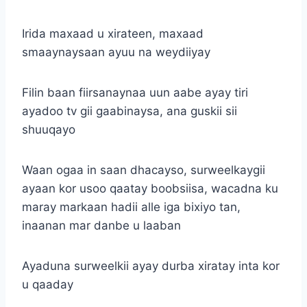
Irida maxaad u xirateen, maxaad
smaaynaysaan ayuu na weydiiyay
Filin baan fiirsanaynaa uun aabe ayay tiri
ayadoo tv gii gaabinaysa, ana guskii sii
shuuqayo
Waan ogaa in saan dhacayso, surweelkaygii
ayaan kor usoo qaatay boobsiisa, wacadna ku
maray markaan hadii alle iga bixiyo tan,
inaanan mar danbe u laaban
Ayaduna surweelkii ayay durba xiratay inta kor
u qaaday