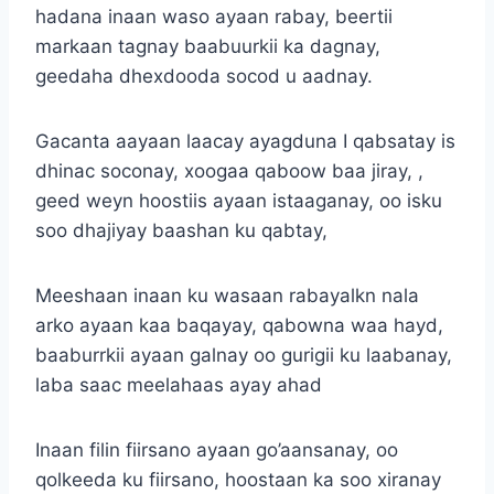
hadana inaan waso ayaan rabay, beertii
markaan tagnay baabuurkii ka dagnay,
geedaha dhexdooda socod u aadnay.
Gacanta aayaan laacay ayagduna I qabsatay is
dhinac soconay, xoogaa qaboow baa jiray, ,
geed weyn hoostiis ayaan istaaganay, oo isku
soo dhajiyay baashan ku qabtay,
Meeshaan inaan ku wasaan rabayalkn nala
arko ayaan kaa baqayay, qabowna waa hayd,
baaburrkii ayaan galnay oo gurigii ku laabanay,
laba saac meelahaas ayay ahad
Inaan filin fiirsano ayaan go’aansanay, oo
qolkeeda ku fiirsano, hoostaan ka soo xiranay