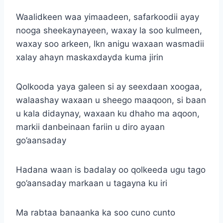
Waalidkeen waa yimaadeen, safarkoodii ayay
nooga sheekaynayeen, waxay la soo kulmeen,
waxay soo arkeen, lkn anigu waxaan wasmadii
xalay ahayn maskaxdayda kuma jirin
Qolkooda yaya galeen si ay seexdaan xoogaa,
walaashay waxaan u sheego maaqoon, si baan
u kala didaynay, waxaan ku dhaho ma aqoon,
markii danbeinaan fariin u diro ayaan
go’aansaday
Hadana waan is badalay oo qolkeeda ugu tago
go’aansaday markaan u tagayna ku iri
Ma rabtaa banaanka ka soo cuno cunto