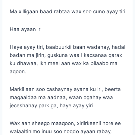
Ma xilligaan baad rabtaa wax soo cuno ayay tiri
Haa ayaan iri
Haye ayay tiri, baabuurkii baan wadanay, hadal
badan ma jirin, guskuna waa I kacsanaa qarax
ku dhawaa, lkn meel aan wax ka bilaabo ma
aqoon.
Markii aan soo cashaynay ayana ku iri, beerta
magaaldaa ma aadnaa, waan ogahay waa
jeceshahay park ga, haye ayay yiri
Wax aan sheego maaqoon, xiriirkeenii hore ee
walaaltinimo inuu soo noqdo ayaan rabay,