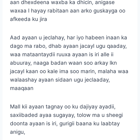
aan dhexdeena waxba ka dhicin, anigase
waxaa I hayay rabitaan aan arko guskayga oo
afkeeda ku jira
Aad ayaan u jeclahay, har iyo habeen inaan ka
dago ma rabo, dhab ayaan jacayl ugu qaaday,
waa mataantaydii ruuxa ayaan is iri alle ii
abuuray, naaga badan waan soo arkay lkn
jacayl kaan oo kale ima soo marin, malaha waa
walaashay ayaan sidaan ugu jeclaaday,
maaqaan
Mall kii ayaan tagnay oo ku dajiyay ayadii,
saxiibaded ayaa sugayay, tolow ma u sheegi
doonta ayaan is iri, gurigii baana ku laabtay
anigu,