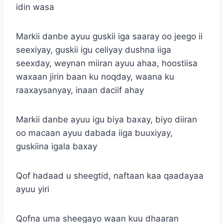
idin wasa
Markii danbe ayuu guskii iga saaray oo jeego ii
seexiyay, guskii igu celiyay dushna iiga
seexday, weynan miiran ayuu ahaa, hoostiisa
waxaan jirin baan ku noqday, waana ku
raaxaysanyay, inaan daciif ahay
Markii danbe ayuu igu biya baxay, biyo diiran
oo macaan ayuu dabada iiga buuxiyay,
guskiina igala baxay
Qof hadaad u sheegtid, naftaan kaa qaadayaa
ayuu yiri
Qofna uma sheegayo waan kuu dhaaran