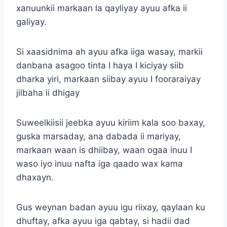
xanuunkii markaan la qayliyay ayuu afka ii
galiyay.
Si xaasidnima ah ayuu afka iiga wasay, markii
danbana asagoo tinta I haya I kiciyay siib
dharka yiri, markaan siibay ayuu I fooraraiyay
jilbaha ii dhigay
Suweelkiisii jeebka ayuu kiriim kala soo baxay,
guska marsaday, ana dabada ii mariyay,
markaan waan is dhiibay, waan ogaa inuu I
waso iyo inuu nafta iga qaado wax kama
dhaxayn.
Gus weynan badan ayuu igu riixay, qaylaan ku
dhuftay, afka ayuu iga qabtay, si hadii dad