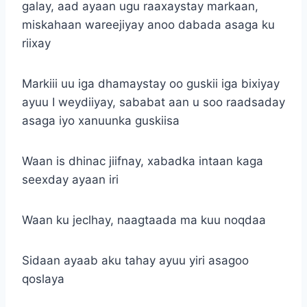
galay, aad ayaan ugu raaxaystay markaan,
miskahaan wareejiyay anoo dabada asaga ku
riixay
Markiii uu iga dhamaystay oo guskii iga bixiyay
ayuu I weydiiyay, sababat aan u soo raadsaday
asaga iyo xanuunka guskiisa
Waan is dhinac jiifnay, xabadka intaan kaga
seexday ayaan iri
Waan ku jeclhay, naagtaada ma kuu noqdaa
Sidaan ayaab aku tahay ayuu yiri asagoo
qoslaya