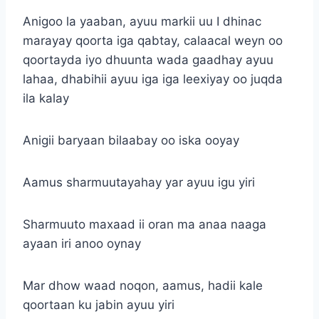
Anigoo la yaaban, ayuu markii uu I dhinac
marayay qoorta iga qabtay, calaacal weyn oo
qoortayda iyo dhuunta wada gaadhay ayuu
lahaa, dhabihii ayuu iga iga leexiyay oo juqda
ila kalay
Anigii baryaan bilaabay oo iska ooyay
Aamus sharmuutayahay yar ayuu igu yiri
Sharmuuto maxaad ii oran ma anaa naaga
ayaan iri anoo oynay
Mar dhow waad noqon, aamus, hadii kale
qoortaan ku jabin ayuu yiri