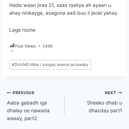
Hada waan jiraa 21, xaas raaliya ah ayaan u
ahay ninkayga, asaguna aad buu ii jecel yahay.
Laga roone
Post Views:
1,436
Post
#
DUUMO-Waa I xoogay waana jeclaaday
Tags:
Post
PREVIOUS
NEXT
Aaba gabadh iga
Sheeko dhab u
navigation
dhalay oo nawada
dhacday part1
wasay, part2