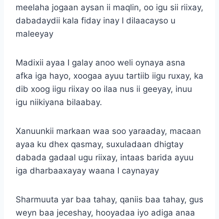
meelaha jogaan aysan ii maqlin, oo igu sii riixay,
dabadaydii kala fiday inay I dilaacayso u
maleeyay
Madixii ayaa I galay anoo weli oynaya asna
afka iga hayo, xoogaa ayuu tartiib iigu ruxay, ka
dib xoog iigu riixay oo ilaa nus ii geeyay, inuu
igu niikiyana bilaabay.
Xanuunkii markaan waa soo yaraaday, macaan
ayaa ku dhex qasmay, suxuladaan dhigtay
dabada gadaal ugu riixay, intaas barida ayuu
iga dharbaaxayay waana I caynayay
Sharmuuta yar baa tahay, qaniis baa tahay, gus
weyn baa jeceshay, hooyadaa iyo adiga anaa