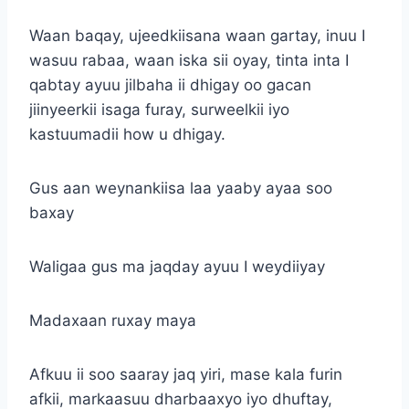
Waan baqay, ujeedkiisana waan gartay, inuu I
wasuu rabaa, waan iska sii oyay, tinta inta I
qabtay ayuu jilbaha ii dhigay oo gacan
jiinyeerkii isaga furay, surweelkii iyo
kastuumadii how u dhigay.
Gus aan weynankiisa laa yaaby ayaa soo
baxay
Waligaa gus ma jaqday ayuu I weydiiyay
Madaxaan ruxay maya
Afkuu ii soo saaray jaq yiri, mase kala furin
afkii, markaasuu dharbaaxyo iyo dhuftay,