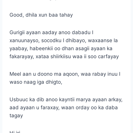
Good, dhila xun baa tahay
Gurigii ayaan aaday anoo dabadu I
xanuunayso, socodku I dhibayo, waxaanse la
yaabay, habeenkii oo dhan asagii ayaan ka
fakarayay, xataa shiirkiisu waa ii soo carfayay
Meel aan u doono ma aqoon, waa rabay inuu I
waso naag iga dhigto,
Usbuuc ka dib anoo kayntii marya ayaan arkay,
aad ayaan u faraxay, waan orday oo ka daba
tagay
Hi iri