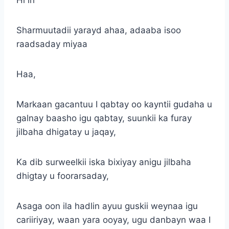
Sharmuutadii yarayd ahaa, adaaba isoo
raadsaday miyaa
Haa,
Markaan gacantuu I qabtay oo kayntii gudaha u
galnay baasho igu qabtay, suunkii ka furay
jilbaha dhigatay u jaqay,
Ka dib surweelkii iska bixiyay anigu jilbaha
dhigtay u foorarsaday,
Asaga oon ila hadlin ayuu guskii weynaa igu
cariiriyay, waan yara ooyay, ugu danbayn waa I