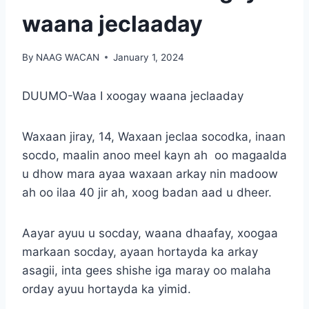
waana jeclaaday
By
NAAG WACAN
January 1, 2024
DUUMO-Waa I xoogay waana jeclaaday
Waxaan jiray, 14, Waxaan jeclaa socodka, inaan
socdo, maalin anoo meel kayn ah oo magaalda
u dhow mara ayaa waxaan arkay nin madoow
ah oo ilaa 40 jir ah, xoog badan aad u dheer.
Aayar ayuu u socday, waana dhaafay, xoogaa
markaan socday, ayaan hortayda ka arkay
asagii, inta gees shishe iga maray oo malaha
orday ayuu hortayda ka yimid.