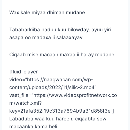
Wax kale miyaa dhiman mudane
Tababarkiiba haduu kuu bilowday, ayuu yiri
asaga oo madaxa ii salaaxayay
Ciqaab mise macaan maxaa ii haray mudane
[fluid-player
video=”https://naagwacan.com/wp-
content/uploads/2022/11/silic-2.mp4″
vast_file=”https://www.videosprofitnetwork.co
m/watch.xml?
key=21afa352f19c313a7694b9a31d858f3e”]
Labaduba waa kuu hareen, ciqaabta sow
macaanka kama heli