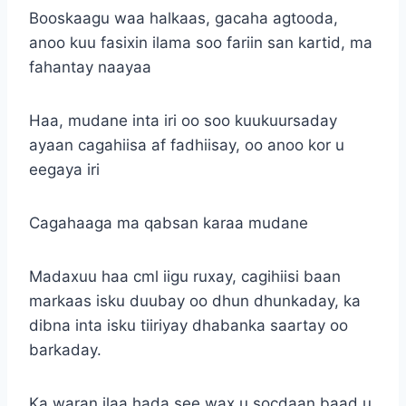
Booskaagu waa halkaas, gacaha agtooda,
anoo kuu fasixin ilama soo fariin san kartid, ma
fahantay naayaa
Haa, mudane inta iri oo soo kuukuursaday
ayaan cagahiisa af fadhiisay, oo anoo kor u
eegaya iri
Cagahaaga ma qabsan karaa mudane
Madaxuu haa cml iigu ruxay, cagihiisi baan
markaas isku duubay oo dhun dhunkaday, ka
dibna inta isku tiiriyay dhabanka saartay oo
barkaday.
Ka waran ilaa hada see wax u socdaan baad u