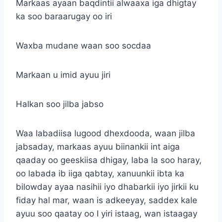
Markaas ayaan baqdintii alwaaxa iga dhigtay
ka soo baraarugay oo iri
Waxba mudane waan soo socdaa
Markaan u imid ayuu jiri
Halkan soo jilba jabso
Waa labadiisa lugood dhexdooda, waan jilba
jabsaday, markaas ayuu biinankii int aiga
qaaday oo geeskiisa dhigay, laba la soo haray,
oo labada ib iiga qabtay, xanuunkii ibta ka
bilowday ayaa nasihii iyo dhabarkii iyo jirkii ku
fiday hal mar, waan is adkeeyay, saddex kale
ayuu soo qaatay oo I yiri istaag, wan istaagay