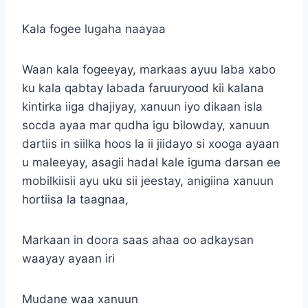
Kala fogee lugaha naayaa
Waan kala fogeeyay, markaas ayuu laba xabo
ku kala qabtay labada faruuryood kii kalana
kintirka iiga dhajiyay, xanuun iyo dikaan isla
socda ayaa mar qudha igu bilowday, xanuun
dartiis in siilka hoos la ii jiidayo si xooga ayaan
u maleeyay, asagii hadal kale iguma darsan ee
mobilkiisii ayu uku sii jeestay, anigiina xanuun
hortiisa la taagnaa,
Markaan in doora saas ahaa oo adkaysan
waayay ayaan iri
Mudane waa xanuun