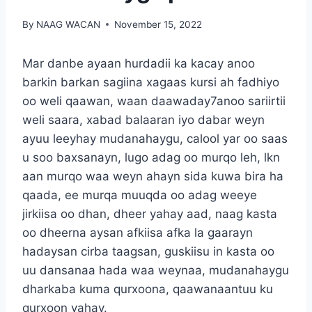
By
NAAG WACAN
November 15, 2022
Mar danbe ayaan hurdadii ka kacay anoo
barkin barkan sagiina xagaas kursi ah fadhiyo
oo weli qaawan, waan daawaday7anoo sariirtii
weli saara, xabad balaaran iyo dabar weyn
ayuu leeyhay mudanahaygu, calool yar oo saas
u soo baxsanayn, lugo adag oo murqo leh, lkn
aan murqo waa weyn ahayn sida kuwa bira ha
qaada, ee murqa muuqda oo adag weeye
jirkiisa oo dhan, dheer yahay aad, naag kasta
oo dheerna aysan afkiisa afka la gaarayn
hadaysan cirba taagsan, guskiisu in kasta oo
uu dansanaa hada waa weynaa, mudanahaygu
dharkaba kuma qurxoona, qaawanaantuu ku
qurxoon yahay.