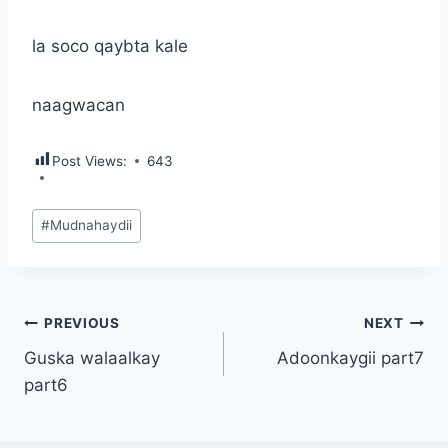
la soco qaybta kale
naagwacan
Post Views:
643
Post
#
Mudnahaydii
Tags:
Post
PREVIOUS
NEXT
Guska walaalkay
Adoonkaygii part7
navigation
part6