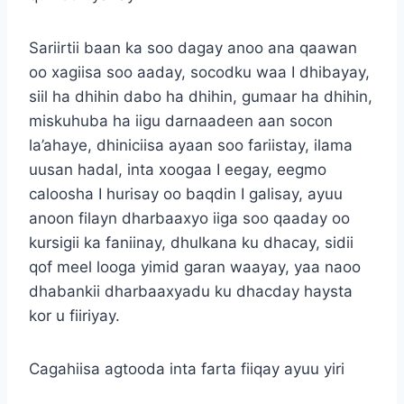
Sariirtii baan ka soo dagay anoo ana qaawan
oo xagiisa soo aaday, socodku waa I dhibayay,
siil ha dhihin dabo ha dhihin, gumaar ha dhihin,
miskuhuba ha iigu darnaadeen aan socon
la’ahaye, dhiniciisa ayaan soo fariistay, ilama
uusan hadal, inta xoogaa I eegay, eegmo
caloosha I hurisay oo baqdin I galisay, ayuu
anoon filayn dharbaaxyo iiga soo qaaday oo
kursigii ka faniinay, dhulkana ku dhacay, sidii
qof meel looga yimid garan waayay, yaa naoo
dhabankii dharbaaxyadu ku dhacday haysta
kor u fiiriyay.
Cagahiisa agtooda inta farta fiiqay ayuu yiri