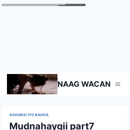
Skip
NAAG WACAN
to
content
ADOONSI IYO BAHDIL
Mudnahaygii part7