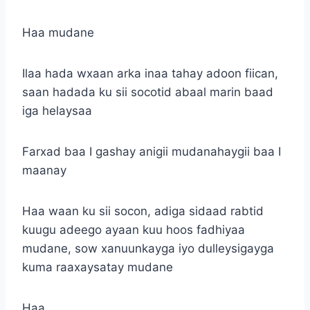
Haa mudane
Ilaa hada wxaan arka inaa tahay adoon fiican,
saan hadada ku sii socotid abaal marin baad
iga helaysaa
Farxad baa I gashay anigii mudanahaygii baa I
maanay
Haa waan ku sii socon, adiga sidaad rabtid
kuugu adeego ayaan kuu hoos fadhiyaa
mudane, sow xanuunkayga iyo dulleysigayga
kuma raaxaysatay mudane
Haa