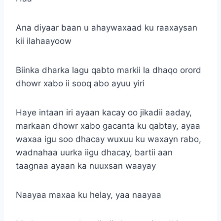
Ana diyaar baan u ahaywaxaad ku raaxaysan
kii ilahaayoow
Biinka dharka lagu qabto markii la dhaqo orord
dhowr xabo ii sooq abo ayuu yiri
Haye intaan iri ayaan kacay oo jikadii aaday,
markaan dhowr xabo gacanta ku qabtay, ayaa
waxaa igu soo dhacay wuxuu ku waxayn rabo,
wadnahaa uurka iigu dhacay, bartii aan
taagnaa ayaan ka nuuxsan waayay
Naayaa maxaa ku helay, yaa naayaa