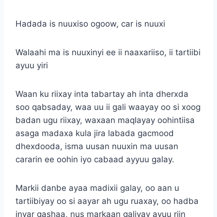
Hadada is nuuxiso ogoow, car is nuuxi
Walaahi ma is nuuxinyi ee ii naaxariiso, ii tartiibi
ayuu yiri
Waan ku riixay inta tabartay ah inta dherxda
soo qabsaday, waa uu ii gali waayay oo si xoog
badan ugu riixay, waxaan maqlayay oohintiisa
asaga madaxa kula jira labada gacmood
dhexdooda, isma uusan nuuxin ma uusan
cararin ee oohin iyo cabaad ayyuu galay.
Markii danbe ayaa madixii galay, oo aan u
tartiibiyay oo si aayar ah ugu ruaxay, oo hadba
inyar gashaa, nus markaan galiyay ayuu riin