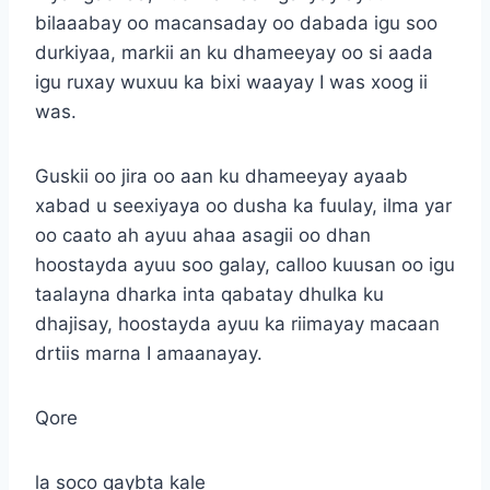
bilaaabay oo macansaday oo dabada igu soo
durkiyaa, markii an ku dhameeyay oo si aada
igu ruxay wuxuu ka bixi waayay I was xoog ii
was.
Guskii oo jira oo aan ku dhameeyay ayaab
xabad u seexiyaya oo dusha ka fuulay, ilma yar
oo caato ah ayuu ahaa asagii oo dhan
hoostayda ayuu soo galay, calloo kuusan oo igu
taalayna dharka inta qabatay dhulka ku
dhajisay, hoostayda ayuu ka riimayay macaan
drtiis marna I amaanayay.
Qore
la soco qaybta kale