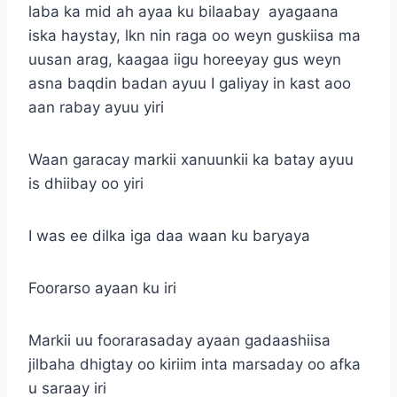
laba ka mid ah ayaa ku bilaabay ayagaana
iska haystay, lkn nin raga oo weyn guskiisa ma
uusan arag, kaagaa iigu horeeyay gus weyn
asna baqdin badan ayuu I galiyay in kast aoo
aan rabay ayuu yiri
Waan garacay markii xanuunkii ka batay ayuu
is dhiibay oo yiri
I was ee dilka iga daa waan ku baryaya
Foorarso ayaan ku iri
Markii uu foorarasaday ayaan gadaashiisa
jilbaha dhigtay oo kiriim inta marsaday oo afka
u saraay iri