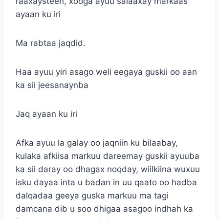
raaxaysteen, xooga ayuu salaaxay markaas
ayaan ku iri
Ma rabtaa jaqdid.
Haa ayuu yiri asago weli eegaya guskii oo aan
ka sii jeesanaynba
Jaq ayaan ku iri
Afka ayuu la galay oo jaqniin ku bilaabay,
kulaka afkiisa markuu dareemay guskii ayuuba
ka sii daray oo dhagax noqday, wiilkiina wuxuu
isku dayaa inta u badan in uu qaato oo hadba
dalqadaa geeya guska markuu ma tagi
damcana dib u soo dhigaa asagoo indhah ka