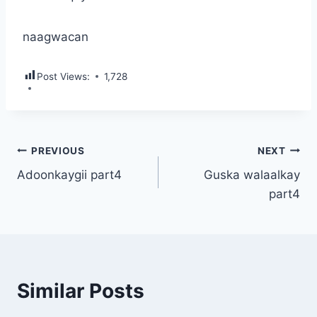
naagwacan
Post Views:
1,728
Post
PREVIOUS
NEXT
Adoonkaygii part4
Guska walaalkay
navigation
part4
Similar Posts