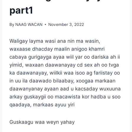
part1
By
NAAG WACAN
November 3, 2022
Waligay layma wasi ana nin ma wasin,
waxaase dhacday maalin anigoo khamri
cabaya gurigayga ayaa wiil yar oo dariska ah ii
yimid, waxaan daawanayay cd sex ah oo tvga
ka daawanayay, wiilkii waa isoo ag fariistay oo
in uu ila daawado bilaabay, xoogaa markaan
daawanyanay ayaan aad u kacsaday wuxuuna
arkay guskaygii oo macawista kor hadba u soo
qaadaya, markaas ayuu yiri
Guskaagu waa weyn yahay