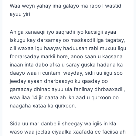
Waa weyn yahay ima galayo ma rabo I wastid
ayuu yiri
Aniga xanaaqii iyo saqradii iyo kacsigii ayaa
iskugu kay darsamay oo maskaxdii iga tagatay,
ciil waxaa igu haayay haduusan rabi muxuu iigu
foorarsaday markii hore, anoo saan u kacsana
inaan inta dabo afka u saray guska hadana ka
daayo waa ii cuntami weyday, sidii uu iigu soo
jeeday ayaan dharbaaxyo ku qaaday oo
garaacay dhinac ayuu ula faniinay dhrbaaxadii,
waa ilaa 14 jir caata ah lkn aad u qurxoon oo
naagaha xataa ka qurxoon.
Sida uu mar danbe ii sheegay waligiis in kla
waso waa jeclaa ciyaalka xaafada ee faciisa ah