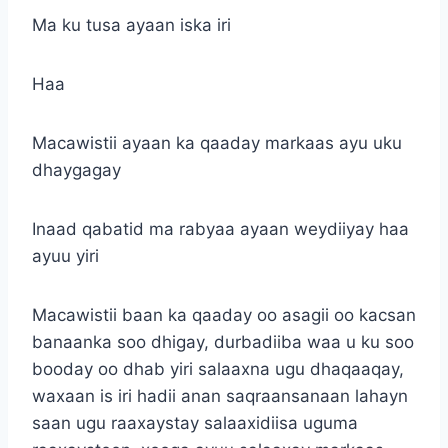
Ma ku tusa ayaan iska iri
Haa
Macawistii ayaan ka qaaday markaas ayu uku
dhaygagay
Inaad qabatid ma rabyaa ayaan weydiiyay haa
ayuu yiri
Macawistii baan ka qaaday oo asagii oo kacsan
banaanka soo dhigay, durbadiiba waa u ku soo
booday oo dhab yiri salaaxna ugu dhaqaaqay,
waxaan is iri hadii anan saqraansanaan lahayn
saan ugu raaxaystay salaaxidiisa uguma