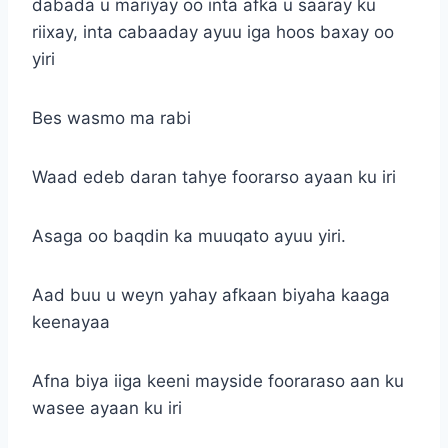
dabada u mariyay oo inta afka u saaray ku
riixay, inta cabaaday ayuu iga hoos baxay oo
yiri
Bes wasmo ma rabi
Waad edeb daran tahye foorarso ayaan ku iri
Asaga oo baqdin ka muuqato ayuu yiri.
Aad buu u weyn yahay afkaan biyaha kaaga
keenayaa
Afna biya iiga keeni mayside fooraraso aan ku
wasee ayaan ku iri