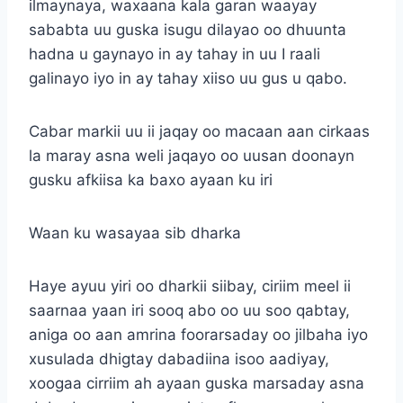
ilmaynaya, waxaana kala garan waayay
sababta uu guska isugu dilayao oo dhuunta
hadna u gaynayo in ay tahay in uu I raali
galinayo iyo in ay tahay xiiso uu gus u qabo.
Cabar markii uu ii jaqay oo macaan aan cirkaas
la maray asna weli jaqayo oo uusan doonayn
gusku afkiisa ka baxo ayaan ku iri
Waan ku wasayaa sib dharka
Haye ayuu yiri oo dharkii siibay, ciriim meel ii
saarnaa yaan iri sooq abo oo uu soo qabtay,
aniga oo aan amrina foorarsaday oo jilbaha iyo
xusulada dhigtay dabadiina isoo aadiyay,
xoogaa cirriim ah ayaan guska marsaday asna